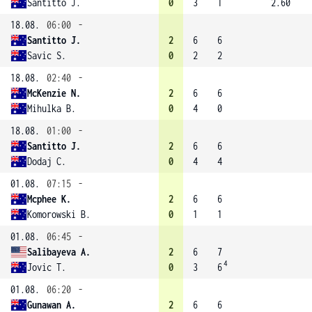
Santitto J.
0
3
1
2.60
18.08.
06:00
-
Santitto J.
2
6
6
Savic S.
0
2
2
18.08.
02:40
-
McKenzie N.
2
6
6
Mihulka B.
0
4
0
18.08.
01:00
-
Santitto J.
2
6
6
Dodaj C.
0
4
4
01.08.
07:15
-
Mcphee K.
2
6
6
Komorowski B.
0
1
1
01.08.
06:45
-
Salibayeva A.
2
6
7
4
Jovic T.
0
3
6
01.08.
06:20
-
Gunawan A.
2
6
6