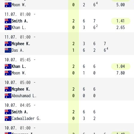
4
Moon W.
0
2
6
5.00
11.07.
01:00
-
Smith A.
2
6
7
1.41
2
Khan L.
0
3
6
2.65
11.07.
01:00
-
Mcphee K.
2
3
6
7
4
Das A.
1
6
2
6
10.07.
05:45
-
Khan L.
2
6
6
1.04
Moon W.
0
1
0
7.80
10.07.
05:00
-
Mcphee K.
2
6
6
Abouhamad L.
0
0
0
10.07.
04:05
-
Smith A.
2
6
6
Cadwallader G.
0
3
2
10.07.
01:00
-