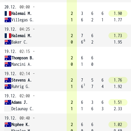
20.12.
00:00
-
Halemai M.
2
3
6
6
1.90
Villegas G.
1
6
2
1
1.77
19.12.
04:25
-
Halemai M.
2
7
6
1.73
6
Baker C.
0
6
2
1.95
19.12.
02:15
-
Thompson B.
2
6
6
Mancini A.
0
1
0
19.12.
02:14
-
Stevens A.
2
7
5
6
1.76
1
Ruhrig G.
1
6
7
4
1.92
19.12.
02:00
-
Adams J.
2
6
3
6
1.51
Delaunay C.
1
1
6
3
2.33
19.12.
00:40
-
Mcphee K.
2
6
6
1.02
Khanloo M.
0
0
0
9.60