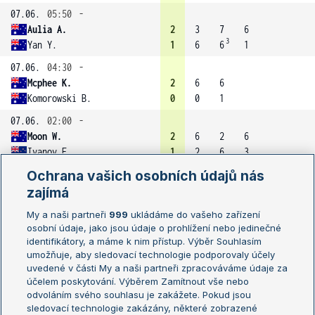
07.06.
05:50
-
Aulia A.
2
3
7
6
3
Yan Y.
1
6
6
1
07.06.
04:30
-
Mcphee K.
2
6
6
Komorowski B.
0
0
1
07.06.
02:00
-
Moon W.
2
6
2
6
Ivanov E.
1
2
6
3
Ochrana vašich osobních údajů nás
07.06.
02:00
-
Sycamore A.
2
6
6
zajímá
Badalyan D.
0
4
1
My a naši partneři
999
ukládáme do vašeho zařízení
06.06.
06:15
-
osobní údaje, jako jsou údaje o prohlížení nebo jedinečné
identifikátory, a máme k nim přístup. Výběr Souhlasím
Aulia A.
2
6
6
umožňuje, aby sledovací technologie podporovaly účely
Badalyan D.
0
2
3
uvedené v části My a naši partneři zpracováváme údaje za
06.06.
04:55
-
účelem poskytování. Výběrem Zamítnout vše nebo
odvoláním svého souhlasu je zakážete. Pokud jsou
Mcphee K.
2
6
6
sledovací technologie zakázány, některé zobrazené
Tai K.
0
1
3