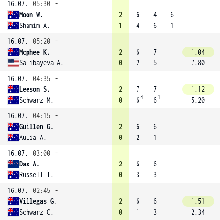
16.07.
05:30
-
Moon W.
2
6
4
6
Shamim A.
1
4
6
1
16.07.
05:20
-
Mcphee K.
2
6
7
1.04
Salibayeva A.
0
2
5
7.80
16.07.
04:35
-
Leeson S.
2
7
7
1.12
4
1
Schwarz M.
0
6
6
5.20
16.07.
04:15
-
Guillen G.
2
6
6
Aulia A.
0
2
1
16.07.
03:00
-
Das A.
2
6
6
Russell T.
0
3
3
16.07.
02:45
-
Villegas G.
2
6
6
1.51
Schwarz C.
0
1
3
2.34