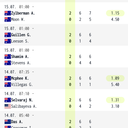
15.07.
01:00
-
Zylberman A.
2
6
7
1.15
Moon W.
0
2
5
4.50
15.07.
01:00
-
Guillen G.
2
6
6
Leeson S.
0
1
4
15.07.
01:00
-
Shamim A.
2
6
6
Stevens A.
0
4
4
14.07.
07:35
-
Mcphee K.
2
6
6
1.09
Villegas G.
0
1
1
5.40
14.07.
07:10
-
Selvaraj N.
2
6
6
1.31
Salibayeva A.
0
4
2
3.10
14.07.
05:40
-
Das A.
2
6
6
Crossman I.
0
2
3