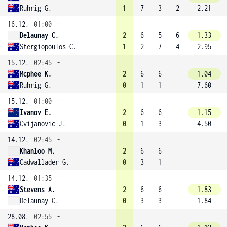
Ruhrig G.
1
7
3
2
2.21
16.12.
01:00
-
Delaunay C.
2
6
5
6
1.33
Stergiopoulos C.
1
2
7
4
2.95
15.12.
02:45
-
Mcphee K.
2
6
6
1.04
Ruhrig G.
0
1
1
7.60
15.12.
01:00
-
Ivanov E.
2
6
6
1.15
Cvijanovic J.
0
1
3
4.50
14.12.
02:45
-
Khanloo M.
2
6
6
Cadwallader G.
0
3
1
14.12.
01:35
-
Stevens A.
2
6
6
1.83
Delaunay C.
0
3
3
1.84
28.08.
02:55
-