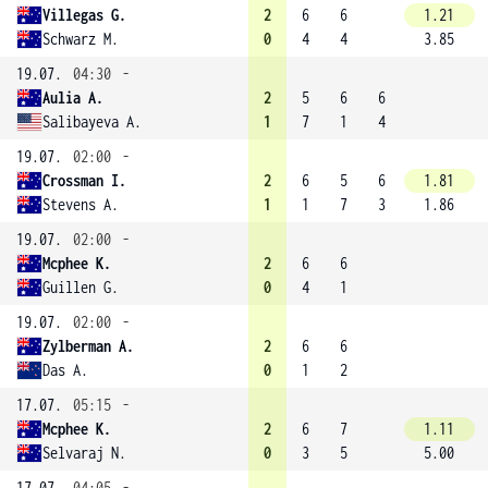
Villegas G.
2
6
6
1.21
Schwarz M.
0
4
4
3.85
19.07.
04:30
-
Aulia A.
2
5
6
6
Salibayeva A.
1
7
1
4
19.07.
02:00
-
Crossman I.
2
6
5
6
1.81
Stevens A.
1
1
7
3
1.86
19.07.
02:00
-
Mcphee K.
2
6
6
Guillen G.
0
4
1
19.07.
02:00
-
Zylberman A.
2
6
6
Das A.
0
1
2
17.07.
05:15
-
Mcphee K.
2
6
7
1.11
Selvaraj N.
0
3
5
5.00
17.07.
04:05
-