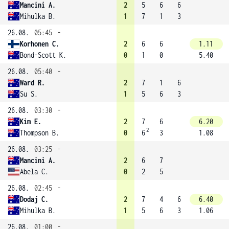
Mancini A.
2
5
6
6
Mihulka B.
1
7
1
3
26.08.
05:45
-
Korhonen C.
2
6
6
1.11
Bond-Scott K.
0
1
0
5.40
26.08.
05:40
-
Ward R.
2
7
1
6
Su S.
1
5
6
3
26.08.
03:30
-
Kim E.
2
7
6
6.20
2
Thompson B.
0
6
3
1.08
26.08.
03:25
-
Mancini A.
2
6
7
Abela C.
0
2
5
26.08.
02:45
-
Dodaj C.
2
7
4
6
6.40
Mihulka B.
1
5
6
3
1.06
26.08.
01:00
-