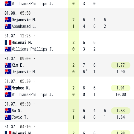
Williams-Phillips J.
0
3
0
01.08.
05:50
-
Dejanovic M.
2
6
4
6
Abouhamad L.
1
4
6
2
31.07.
12:25
-
Halemai M.
2
6
6
Williams-Phillips J.
0
3
2
31.07.
09:00
-
Kim E.
2
7
6
1.77
1
Dejanovic M.
0
6
1
1.90
31.07.
05:30
-
Mcphee K.
2
6
6
1.01
Williams-Phillips J.
0
0
1
10.00
31.07.
05:30
-
Su S.
2
6
4
6
1.83
Jovic T.
1
4
6
1
1.84
31.07.
04:10
-
Halemai M.
2
6
6
1.98