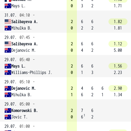
Mays L.
0
3
2
1.71
31.07.
04:10
-
Salibayeva A.
2
6
6
1.82
Mihulka B.
0
2
2
1.81
29.07.
07:45
-
Salibayeva A.
2
6
6
1.12
Dejanovic M.
0
4
2
5.00
29.07.
05:40
-
Mays L.
2
6
6
1.56
Williams-Phillips J.
0
1
3
2.23
29.07.
05:10
-
Dejanovic M.
2
4
6
6
2.90
Mihulka B.
1
6
2
1
1.34
29.07.
05:00
-
Komorowski B.
2
7
6
1
Jovic T.
0
6
2
29.07.
01:00
-