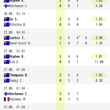
Mcphee K.
2
6
6
1.02
Korhonen C.
0
0
1
9.20
28.08.
02:10
-
Su S.
2
6
6
1.83
Mihulka B.
0
4
0
1.84
27.08.
04:45
-
3
Carbis J.
2
6
6
6
2.90
Bond-Scott K.
1
4
7
0
1.34
27.08.
03:05
-
Mcphee K.
2
6
6
1.01
Kim E.
0
4
1
11.00
27.08.
01:00
-
Thompson B.
2
6
6
1.03
Dodaj C.
0
3
3
8.20
27.08.
01:00
-
Korhonen C.
2
6
7
Halemai M.
0
3
5
27.08.
01:00
-