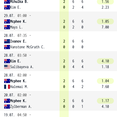
Mihulka B.
2
6
6
1.56
Kim E.
0
2
4
2.23
29.07.
01:00
-
Mcphee K.
2
6
6
1.05
Mays L.
0
2
0
7.00
28.07.
07:35
-
Ivanov E.
2
6
6
Vanstone McGrath C.
0
0
0
28.07.
03:50
-
Kim E.
2
6
6
4.10
Salibayeva A.
0
4
4
1.18
28.07.
02:00
-
Mcphee K.
2
6
6
1.04
Halemai M.
0
4
2
7.60
20.07.
02:00
-
Mcphee K.
2
6
6
1.17
Zylberman A.
0
0
1
4.10
19.07.
04:50
-