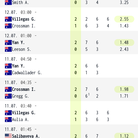
Smith A.
0
3
4
3.25
12.07.
03:00
-
Villegas G.
2
2
6
6
2.55
Crossman I.
1
6
3
4
1.43
12.07.
01:00
-
Yan Y.
2
7
6
1.48
Leeson S.
0
5
3
2.43
11.07.
04:50
-
Yan Y.
2
6
6
Cadwallader G.
0
1
3
11.07.
04:35
-
Crossman I.
2
7
6
1.98
1
Gregg G.
0
6
2
1.71
11.07.
03:40
-
Villegas G.
2
6
3
6
Aulia A.
1
3
6
3
11.07.
01:45
-
Salibayeva A.
2
6
7
1.12