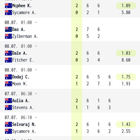
Mcphee K.
2
6
6
1.09
Sycamore A.
0
2
1
5.80
08.07.
01:00
-
Das A.
2
7
6
Zylberman A.
0
5
2
08.07.
01:00
-
Dale A.
2
6
6
1.03
Fitcher E.
0
3
4
8.60
08.07.
01:00
-
Dodaj C.
2
6
5
6
1.75
Moon W.
1
2
7
3
1.93
07.07.
06:30
-
Aulia A.
2
6
1
6
Stevens A.
1
1
6
3
07.07.
06:10
-
Selvaraj N.
2
6
1
6
1.43
Sycamore A.
1
3
6
2
2.55