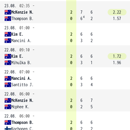
23.08.
02:35
-
McKenzie N.
2
7
6
2.22
4
Thompson B.
0
6
2
1.57
23.08.
01:00
-
Kim E.
2
6
6
Mancini A.
0
3
2
22.08.
09:10
-
Kim E.
2
6
6
1.72
Mihulka B.
0
3
1
1.96
22.08.
07:00
-
Mancini A.
2
6
6
Santitto J.
0
3
4
22.08.
06:00
-
McKenzie N.
2
6
7
Mcphee K.
0
2
5
22.08.
06:00
-
Thompson B.
2
6
6
Korhonen C.
0
2
2