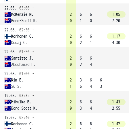
22.08.
03:00
-
McKenzie N.
2
6
6
1.05
Bond-Scott K.
0
1
0
7.20
22.08.
02:30
-
Korhonen C.
2
6
6
1.17
Dodaj C.
0
2
1
4.30
22.08.
01:50
-
Santitto J.
2
6
6
Abouhamad L.
0
2
4
22.08.
01:00
-
Kim E.
2
3
6
6
Su S.
1
6
4
3
19.08.
03:35
-
Mihulka B.
2
6
6
1.43
Bond-Scott K.
0
3
4
2.55
19.08.
02:40
-
Korhonen C.
2
6
6
1.42