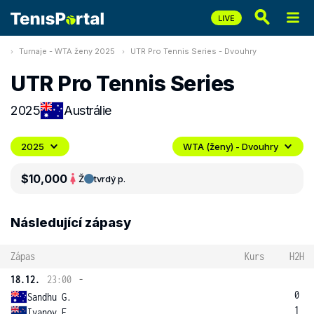
Turnaje - WTA ženy 2025
UTR Pro Tennis Series - Dvouhry
UTR Pro Tennis Series
2025
Austrálie
2025
WTA (ženy) - Dvouhry
$10,000
Ž
tvrdý p.
Následující zápasy
Zápas
Kurs
H2H
18.12.
23:00
-
0
Sandhu G.
1
Ivanov E.