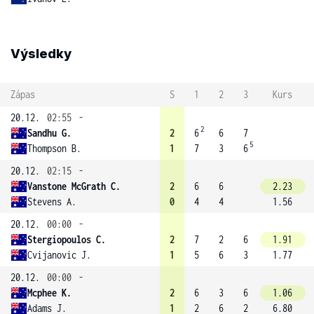
Výsledky
Zápas
S
1
2
3
Kurs
20.12.
02:55
-
2
Sandhu G.
2
6
6
7
5
Thompson B.
1
7
3
6
20.12.
02:15
-
Vanstone McGrath C.
2
6
6
2.23
Stevens A.
0
4
4
1.56
20.12.
00:00
-
Stergiopoulos C.
2
7
2
6
1.91
Cvijanovic J.
1
5
6
3
1.77
20.12.
00:00
-
Mcphee K.
2
6
3
6
1.06
Adams J.
1
2
6
2
6.80