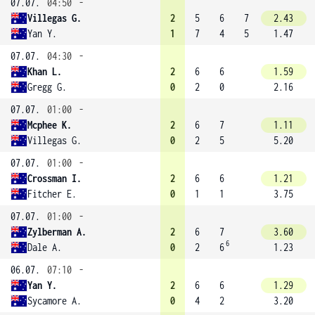
07.07.
04:50
-
Villegas G.
2
5
6
7
2.43
Yan Y.
1
7
4
5
1.47
07.07.
04:30
-
Khan L.
2
6
6
1.59
Gregg G.
0
2
0
2.16
07.07.
01:00
-
Mcphee K.
2
6
7
1.11
Villegas G.
0
2
5
5.20
07.07.
01:00
-
Crossman I.
2
6
6
1.21
Fitcher E.
0
1
1
3.75
07.07.
01:00
-
Zylberman A.
2
6
7
3.60
6
Dale A.
0
2
6
1.23
06.07.
07:10
-
Yan Y.
2
6
6
1.29
Sycamore A.
0
4
2
3.20