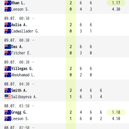
Khan L.
2
6
6
1.17
Leeson S.
0
4
3
4.30
09.07.
00:30
-
Aulia A.
2
6
6
Cadwallader G.
0
3
1
09.07.
00:30
-
Das A.
2
6
6
Fitcher E.
0
3
0
09.07.
00:30
-
Villegas G.
2
6
6
Abouhamad L.
0
2
0
08.07.
04:30
-
Smith A.
2
4
6
6
Salibayeva A.
1
6
3
4
08.07.
03:50
-
Gregg G.
2
4
6
6
1.18
Leeson S.
1
6
0
2
4.10
08.07.
02:50
-