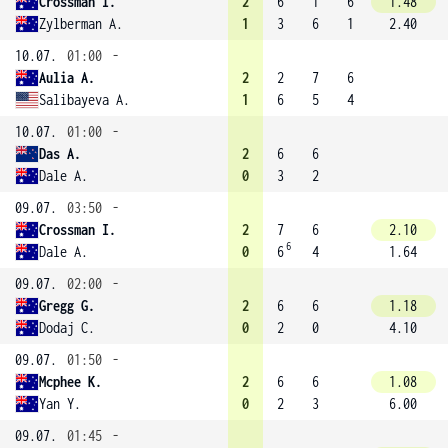
Crossman I.
2
6
1
6
1.48
Zylberman A.
1
3
6
1
2.40
10.07.
01:00
-
Aulia A.
2
2
7
6
Salibayeva A.
1
6
5
4
10.07.
01:00
-
Das A.
2
6
6
Dale A.
0
3
2
09.07.
03:50
-
Crossman I.
2
7
6
2.10
6
Dale A.
0
6
4
1.64
09.07.
02:00
-
Gregg G.
2
6
6
1.18
Dodaj C.
0
2
0
4.10
09.07.
01:50
-
Mcphee K.
2
6
6
1.08
Yan Y.
0
2
3
6.00
09.07.
01:45
-