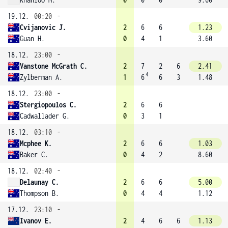
19.12.
00:20
-
Cvijanovic J.
2
6
6
1.23
Guan H.
0
4
1
3.60
18.12.
23:00
-
Vanstone McGrath C.
2
7
2
6
2.41
4
Zylberman A.
1
6
6
3
1.48
18.12.
23:00
-
Stergiopoulos C.
2
6
6
Cadwallader G.
0
3
1
18.12.
03:10
-
Mcphee K.
2
6
6
1.03
Baker C.
0
4
2
8.60
18.12.
02:40
-
Delaunay C.
2
6
6
5.00
Thompson B.
0
4
4
1.12
17.12.
23:10
-
Ivanov E.
2
4
6
6
1.13