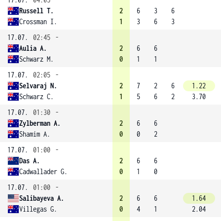
Russell T.
2
6
3
6
Crossman I.
1
3
6
3
17.07.
02:45
-
Aulia A.
2
6
6
Schwarz M.
0
1
1
17.07.
02:05
-
Selvaraj N.
2
7
2
6
1.22
Schwarz C.
1
5
6
2
3.70
17.07.
01:30
-
Zylberman A.
2
6
6
Shamim A.
0
0
2
17.07.
01:00
-
Das A.
2
6
6
Cadwallader G.
0
1
0
17.07.
01:00
-
Salibayeva A.
2
6
6
1.64
Villegas G.
0
4
1
2.04