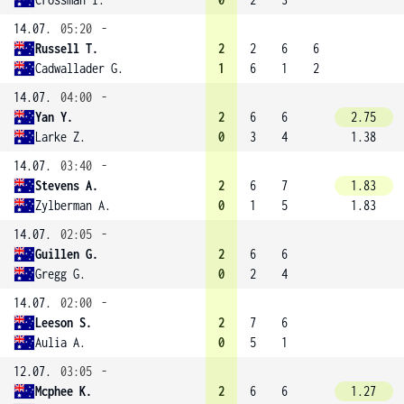
14.07.
05:20
-
Russell T.
2
2
6
6
Cadwallader G.
1
6
1
2
14.07.
04:00
-
Yan Y.
2
6
6
2.75
Larke Z.
0
3
4
1.38
14.07.
03:40
-
Stevens A.
2
6
7
1.83
Zylberman A.
0
1
5
1.83
14.07.
02:05
-
Guillen G.
2
6
6
Gregg G.
0
2
4
14.07.
02:00
-
Leeson S.
2
7
6
Aulia A.
0
5
1
12.07.
03:05
-
Mcphee K.
2
6
6
1.27