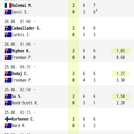
Halemai M.
2
6
7
6
Savic S.
0
3
6
26.08.
01:00
-
Cadwallader G.
2
6
6
Carbis J.
0
3
3
26.08.
01:00
-
Mcphee K.
2
6
6
1.03
Freeman P.
0
0
0
8.60
25.08.
04:35
-
Dodaj C.
2
6
6
1.27
Freeman P.
0
4
3
3.30
25.08.
02:50
-
Su S.
2
6
6
1.58
Bond-Scott K.
0
3
1
2.20
25.08.
02:15
-
Korhonen C.
2
6
6
Ward R.
0
3
2