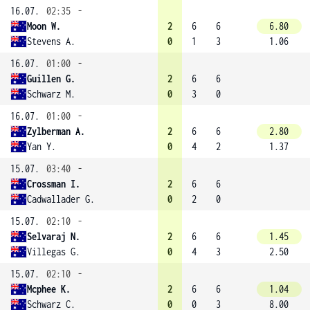
16.07.
02:35
-
Moon W.
2
6
6
6.80
Stevens A.
0
1
3
1.06
16.07.
01:00
-
Guillen G.
2
6
6
Schwarz M.
0
3
0
16.07.
01:00
-
Zylberman A.
2
6
6
2.80
Yan Y.
0
4
2
1.37
15.07.
03:40
-
Crossman I.
2
6
6
Cadwallader G.
0
2
0
15.07.
02:10
-
Selvaraj N.
2
6
6
1.45
Villegas G.
0
4
3
2.50
15.07.
02:10
-
Mcphee K.
2
6
6
1.04
Schwarz C.
0
0
3
8.00