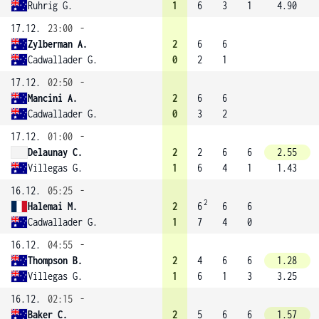
Ruhrig G.
1
6
3
1
4.90
17.12.
23:00
-
Zylberman A.
2
6
6
Cadwallader G.
0
2
1
17.12.
02:50
-
Mancini A.
2
6
6
Cadwallader G.
0
3
2
17.12.
01:00
-
Delaunay C.
2
2
6
6
2.55
Villegas G.
1
6
4
1
1.43
16.12.
05:25
-
2
Halemai M.
2
6
6
6
Cadwallader G.
1
7
4
0
16.12.
04:55
-
Thompson B.
2
4
6
6
1.28
Villegas G.
1
6
1
3
3.25
16.12.
02:15
-
Baker C.
2
5
6
6
1.57