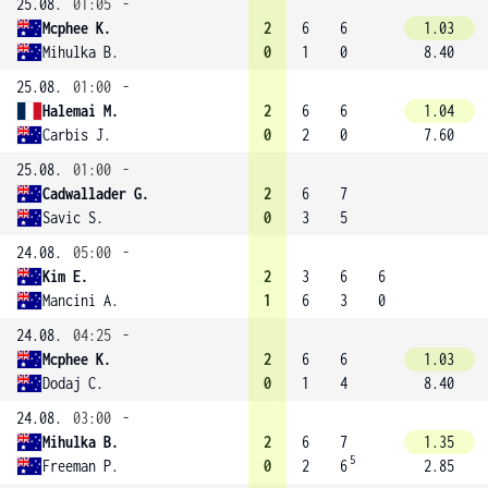
25.08.
01:05
-
Mcphee K.
2
6
6
1.03
Mihulka B.
0
1
0
8.40
25.08.
01:00
-
Halemai M.
2
6
6
1.04
Carbis J.
0
2
0
7.60
25.08.
01:00
-
Cadwallader G.
2
6
7
Savic S.
0
3
5
24.08.
05:00
-
Kim E.
2
3
6
6
Mancini A.
1
6
3
0
24.08.
04:25
-
Mcphee K.
2
6
6
1.03
Dodaj C.
0
1
4
8.40
24.08.
03:00
-
Mihulka B.
2
6
7
1.35
5
Freeman P.
0
2
6
2.85