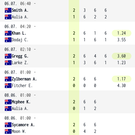
06.07.
06:40
-
Smith A.
2
3
6
6
Aulia A.
1
6
2
2
06.07.
04:20
-
Khan L.
2
6
1
6
1.24
Dodaj C.
1
1
6
1
3.55
06.07.
02:10
-
Gregg G.
2
6
4
6
3.60
Larke Z.
1
3
6
1
1.23
06.07.
01:00
-
Zylberman A.
2
6
6
1.17
Fitcher E.
0
0
0
4.30
08.06.
01:00
-
Mcphee K.
2
6
6
Aulia A.
0
1
2
08.06.
01:00
-
Sycamore A.
2
6
6
Moon W.
0
4
2