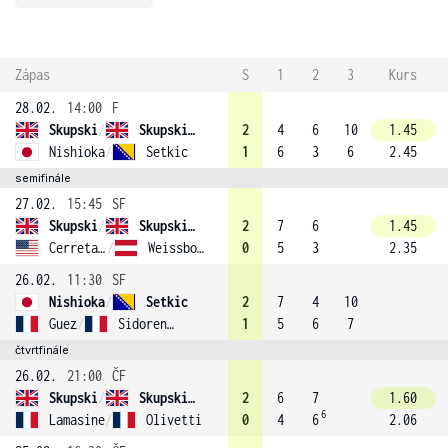
Zápas
S
1
2
3
Kurs
28.02.
14:00
F
Skupski
/
Skupski (1)
2
4
6
10
1.45
Nishioka
/
Setkic
1
6
3
6
2.45
semifinále
27.02.
15:45
SF
Skupski
/
Skupski (1)
2
7
6
1.45
Cerretani
/
Weissborn
0
5
3
2.35
26.02.
11:30
SF
Nishioka
/
Setkic
2
7
4
10
Guez
/
Sidorenko
1
5
6
7
čtvrtfinále
26.02.
21:00
ČF
Skupski
/
Skupski (1)
2
6
7
1.60
6
Lamasine
/
Olivetti
0
4
6
2.06