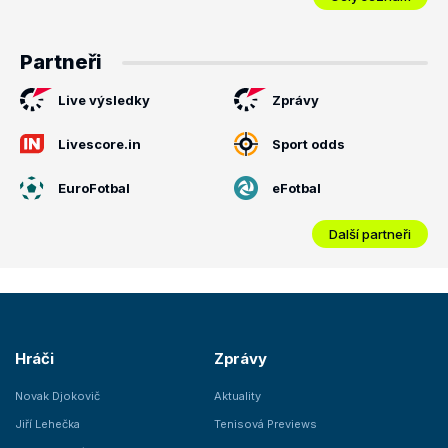
Partneři
Live výsledky
Zprávy
Livescore.in
Sport odds
EuroFotbal
eFotbal
Další partneři
Hráči
Zprávy
Novak Djokovič
Aktuality
Jiří Lehečka
Tenisová Previews