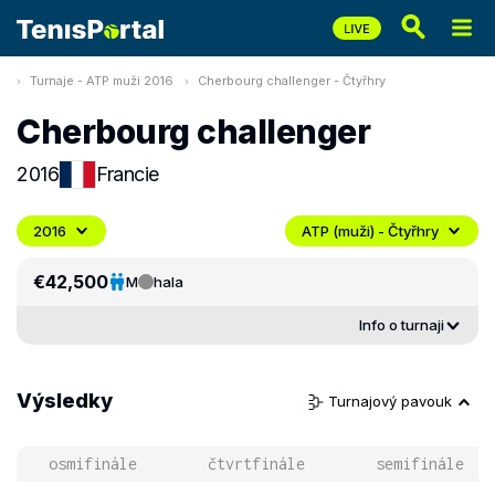
Turnaje - ATP muži 2016
Cherbourg challenger - Čtyřhry
Cherbourg challenger
2016
Francie
2016
ATP (muži) - Čtyřhry
€42,500
M
hala
Info o turnaji
Výsledky
Turnajový pavouk
osmifinále
čtvrtfinále
semifinále