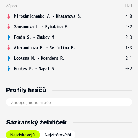
Zápas
H2H
Miroshnichenko V.
-
Khatamova S.
4-0
Samsonova L.
-
Rybakina E.
4-2
Fomin S.
-
Zhukov M.
2-3
Alexandrova E.
-
Svitolina E.
1-3
Lootsma N.
-
Koenders R.
2-1
Houkes M.
-
Nagal S.
0-2
Profily hráčů
Sázkařský žebříček
Nejziskovější
Nejztrátovější