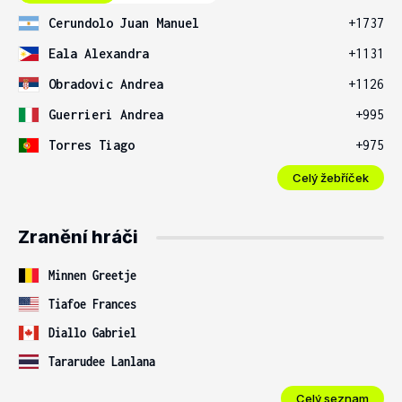
Cerundolo Juan Manuel
+1737
Eala Alexandra
+1131
Obradovic Andrea
+1126
Guerrieri Andrea
+995
Torres Tiago
+975
Celý žebříček
Zranění hráči
Minnen Greetje
Tiafoe Frances
Diallo Gabriel
Tararudee Lanlana
Celý seznam