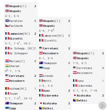
Skupski
[1]
2
Skupski
6-3, 6-4
Karatsev
0
Skupski
[1]
2
Pavlásek
Skupski
6
6-4, 7-6
Lamasine
[WC]
2
Lamasine
[WC]
0
Olivetti
Olivetti
1
5-7, 7-6
, 10-2
De Schepper
[WC]
1
Cerretani
2
de Schepper
Weissborn
Skupski
[1]
2
6-1, 6-4
Skupski
Marcan
[3]
0
Thompson
0
7-5, 6-3
Sharan
Zopp
Cerretani
0
8
6
-7, 1-6
Weissborn
Cerretani
2
Arends
0
Weissborn
Motti
Guez
1
3-6, 3-6
Sidorenko
Authom
[WC]
1
Guez
2
5-7, 6-4, 7-10
Jouan
Sidorenko
Nishioka
2
5
5-7, 7-6
, 10-12
Setkic
Thompson
2
Nishioka
2
Zopp
Setkic