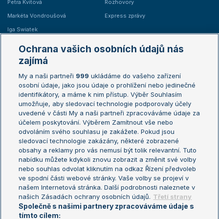
Petra Kvitová
Rozhovory
Markéta Vondroušová
Express zprávy
Iga Swiatek
Marie Bouzková
Ochrana vašich osobních údajů nás
Žebříčky
Kalendář turnajů
zajímá
My a naši partneři
999
ukládáme do vašeho zařízení
Žebříček ATP (muži)
Australian Open
osobní údaje, jako jsou údaje o prohlížení nebo jedinečné
Žebříček WTA (ženy)
French Open
identifikátory, a máme k nim přístup. Výběr Souhlasím
umožňuje, aby sledovací technologie podporovaly účely
Sázkařský žebříček
Wimbledon
uvedené v části My a naši partneři zpracováváme údaje za
US Open
účelem poskytování. Výběrem Zamítnout vše nebo
odvoláním svého souhlasu je zakážete. Pokud jsou
Turnaj mistrů
sledovací technologie zakázány, některé zobrazené
Turnaj mistryň
obsahy a reklamy pro vás nemusí být tolik relevantní. Tuto
Aktualní trendy
nabídku můžete kdykoli znovu zobrazit a změnit své volby
nebo souhlas odvolat kliknutím na odkaz Řízení předvoleb
ve spodní části webové stránky. Vaše volby se projeví v
Fotbalové přestupy
našem Internetová stránka. Další podrobnosti naleznete v
Livesport Daily
našich Zásadách ochrany osobních údajů.
Třetí strany
Společně s našimi partnery zpracováváme údaje s
LS Prague Open
tímto cílem: