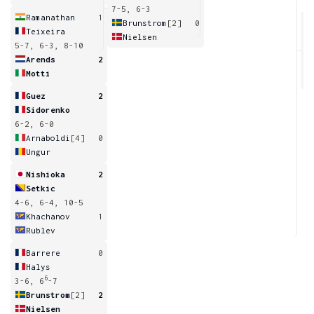
7-5, 6-3
Ramanathan
1
Brunstrom
[2]
0
Teixeira
Nielsen
5-7, 6-3, 8-10
4
Arends
2
Motti
Guez
2
Sidorenko
6-2, 6-0
Arnaboldi
[4]
0
Ungur
Nishioka
2
Setkic
4-6, 6-4, 10-5
Khachanov
1
Rublev
Barrere
0
Halys
6
3-6, 6
-7
Brunstrom
[2]
2
Nielsen