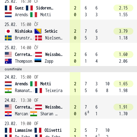
25.02.
16:30
ČF
Guez
/
Sidorenko
2
6
6
2.15
Arends
/
Motti
0
3
3
1.55
25.02.
15:00
ČF
Nishioka
/
Setkic
2
7
6
3.79
Brunstrom
/
Nielsen (2)
0
5
3
1.18
25.02.
14:00
ČF
Cerretani
/
Weissborn
2
6
6
1.60
Thompson
/
Zopp
0
1
4
2.06
osmifinále
24.02.
15:00
OF
Arends
/
Motti
2
7
3
10
1.65
Ramanathan
/
Teixeira
1
5
6
8
1.98
24.02.
13:30
OF
Cerretani
/
Weissborn
2
7
6
1.91
8
Marcan
/
Sharan (3)
0
6
1
1.70
23.02.
19:00
OF
Lamasine
/
Olivetti
2
5
7
10
1
De Schepper
/
de Schepper
1
7
6
2