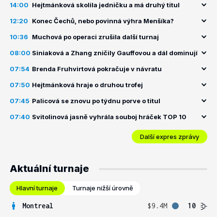
14:00
Hejtmánková skolila jedničku a má druhý titul
12:20
Konec Čechů, nebo povinná výhra Menšíka?
10:36
Muchová po operaci zrušila další turnaj
08:00
Siniaková a Zhang zničily Gauffovou a dál dominují
07:54
Brenda Fruhvirtová pokračuje v návratu
07:50
Hejtmánková hraje o druhou trofej
07:45
Palicová se znovu po týdnu porve o titul
07:40
Svitolinová jasně vyhrála souboj hráček TOP 10
Další expres zprávy
Aktuální turnaje
Hlavní turnaje
Turnaje nižší úrovně
Montreal
$9.4M
10