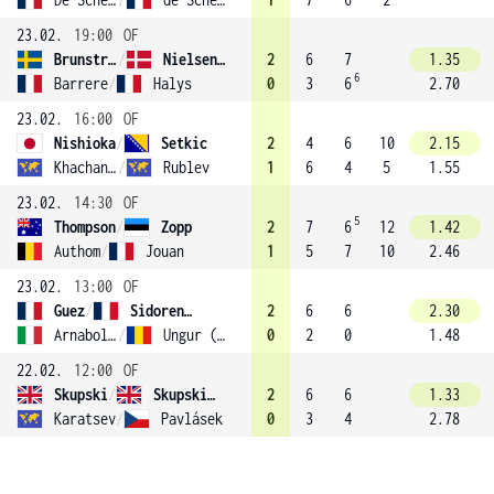
23.02.
19:00
OF
Brunstrom
/
Nielsen (2)
2
6
7
1.35
6
Barrere
/
Halys
0
3
6
2.70
23.02.
16:00
OF
Nishioka
/
Setkic
2
4
6
10
2.15
Khachanov
/
Rublev
1
6
4
5
1.55
23.02.
14:30
OF
5
Thompson
/
Zopp
2
7
6
12
1.42
Authom
/
Jouan
1
5
7
10
2.46
23.02.
13:00
OF
Guez
/
Sidorenko
2
6
6
2.30
Arnaboldi
/
Ungur (4)
0
2
0
1.48
22.02.
12:00
OF
Skupski
/
Skupski (1)
2
6
6
1.33
Karatsev
/
Pavlásek
0
3
4
2.78