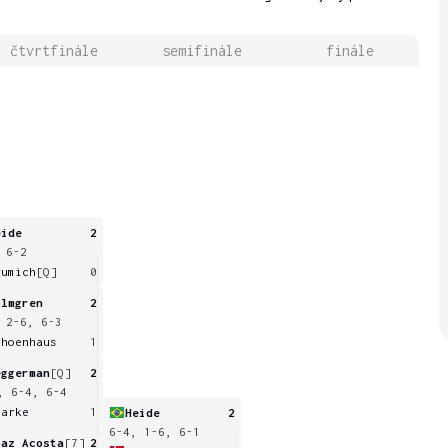
čtvrtfinále
semifinále
finále
eide
2
 6-2
rumich
[Q]
0
olmgren
2
 2-6, 6-3
choenhaus
1
eggerman
[Q]
2
, 6-4, 6-4
larke
1
Heide
2
6-4, 1-6, 6-1
iaz Acosta
[7]
2