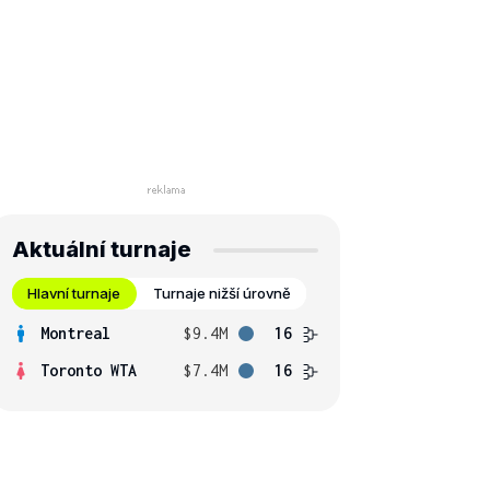
Aktuální turnaje
Hlavní turnaje
Turnaje nižší úrovně
Montreal
$9.4M
16
Toronto WTA
$7.4M
16