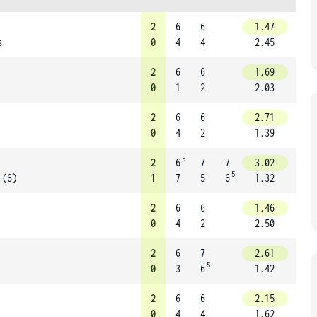
2
6
6
1.47
s
0
4
4
2.45
2
6
6
1.69
0
1
2
2.03
2
6
6
2.71
0
4
2
1.39
5
2
6
7
7
3.02
5
 (6)
1
7
5
6
1.32
2
6
6
1.46
0
4
2
2.50
2
6
7
2.61
5
0
3
6
1.42
2
6
6
2.15
0
4
4
1.62