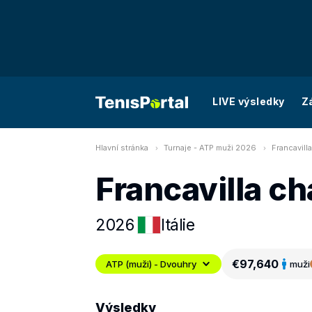
LIVE výsledky
Z
Hlavní stránka
Turnaje - ATP muži 2026
Francavill
Francavilla ch
2026
Itálie
€97,640
ATP (muži) - Dvouhry
muži
Výsledky