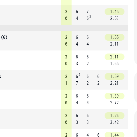
2
6
7
1.45
3
0
4
6
2.53
 (6)
2
6
6
1.65
0
4
4
2.11
2
6
6
2.11
0
3
2
1.65
2
s
2
6
6
6
1.59
1
7
2
2
2.21
2
6
6
1.39
0
4
4
2.72
2
6
6
1.26
0
3
3
3.42
2
6
4
6
1.44