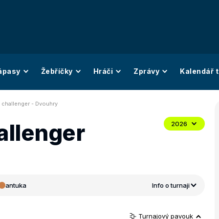
ápasy
Žebříčky
Hráči
Zprávy
Kalendář t
a challenger - Dvouhry
allenger
2026
antuka
Info o turnaji
Turnajový pavouk