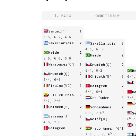
1. kolo
osmifinále
Samuel
[1]
1
3-6, 6-2, 4-6
Sakellaridis
2
Sakellaridis
0
3
4-6, 6
-7
Heide
2
Heide
2
2-6, 6-0, 6-0
Marmousez
[Q]
1
Krumich
[Q]
2
6-4, 6-2
H
Krumich
[Q]
2
Chidekh
[5]
0
6-4,
6-4, 6-4
K
Piraino
[WC]
0
Holmgren
2
6-4, 6-4
H
Guillen Meza
0
Den Ouden
0
7-5,
5-7, 2-6
S
Chidekh
[5]
2
Schoenhaus
2
5
6-3, 7-6
S
Barrena
[3]
0
8
Kolář
[8]
0
6
-7
4-6, 2-6
C
Holmgren
2
Prado Angelo
[6]
1
5
5
7-6
, 5-7, 6
-7
D