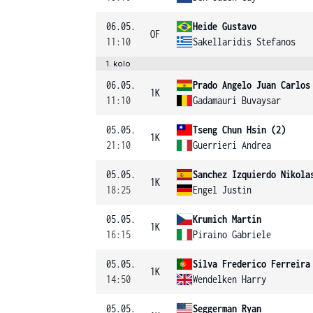
06.05.
Heide Gustavo
OF
11:10
Sakellaridis Stefanos
1. kolo
06.05.
Prado Angelo Juan Carlos
1K
11:10
Gadamauri Buvaysar
05.05.
Tseng Chun Hsin (2)
1K
21:10
Guerrieri Andrea
05.05.
Sanchez Izquierdo Nikola
1K
18:25
Engel Justin
05.05.
Krumich Martin
1K
16:15
Piraino Gabriele
05.05.
Silva Frederico Ferreira
1K
14:50
Wendelken Harry
05.05.
Seggerman Ryan