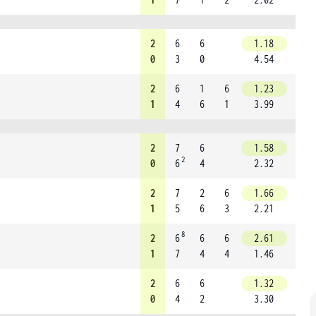
2
6
6
1.18
0
3
0
4.54
2
6
1
6
1.23
1
4
6
1
3.99
2
7
6
1.58
2
0
6
4
2.32
2
7
2
6
1.66
1
5
6
3
2.21
8
2
6
6
6
2.61
1
7
4
4
1.46
2
6
6
1.32
0
4
2
3.30