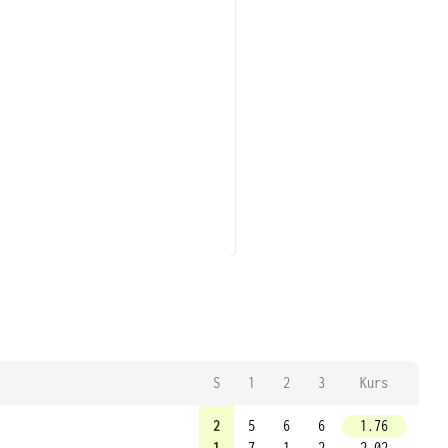
S
1
2
3
Kurs
2
5
6
6
1.76
1
7
1
2
2.02