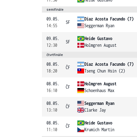
semifinále
09.05.
Diaz Acosta Facundo (7)
SF
14:55
Seggerman Ryan
09.05.
Heide Gustavo
SF
12:30
Holmgren August
čtvrtfinále
08.05.
Diaz Acosta Facundo (7)
ČF
18:20
Tseng Chun Hsin (2)
08.05.
Holmgren August
ČF
16:10
Schoenhaus Max
08.05.
Seggerman Ryan
ČF
13:10
Clarke Jay
08.05.
Heide Gustavo
ČF
11:10
Krumich Martin