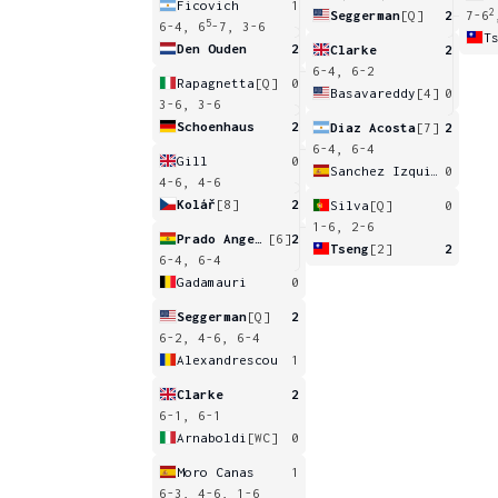
Ficovich
1
2
Seggerman
[Q]
2
7-6
5
6-4, 6
-7, 3-6
T
Den Ouden
2
Clarke
2
6-4, 6-2
Rapagnetta
[Q]
0
Basavareddy
[4]
0
3-6, 3-6
Schoenhaus
2
Diaz Acosta
[7]
2
6-4, 6-4
Gill
0
Sanchez Izquierdo
0
4-6, 4-6
Kolář
[8]
2
Silva
[Q]
0
1-6, 2-6
Prado Angelo
[6]
2
Tseng
[2]
2
6-4, 6-4
Gadamauri
0
Seggerman
[Q]
2
6-2, 4-6, 6-4
Alexandrescou
1
Clarke
2
6-1, 6-1
Arnaboldi
[WC]
0
Moro Canas
1
6-3, 4-6, 1-6