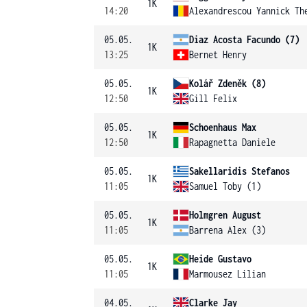
1K
14:20
Alexandrescou Yannick Th
05.05.
Diaz Acosta Facundo (7)
1K
13:25
Bernet Henry
05.05.
Kolář Zdeněk (8)
1K
12:50
Gill Felix
05.05.
Schoenhaus Max
1K
12:50
Rapagnetta Daniele
05.05.
Sakellaridis Stefanos
1K
11:05
Samuel Toby (1)
05.05.
Holmgren August
1K
11:05
Barrena Alex (3)
05.05.
Heide Gustavo
1K
11:05
Marmousez Lilian
04.05.
Clarke Jay