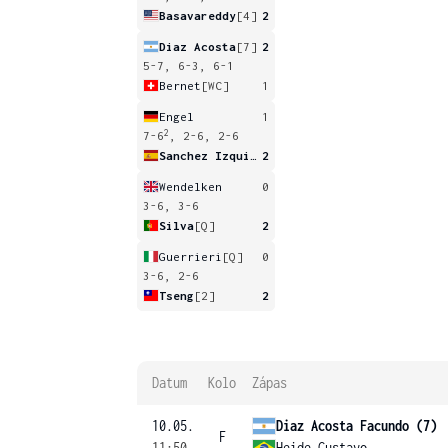
Basavareddy
[4]
2
Diaz Acosta
[7]
2
5-7, 6-3, 6-1
Bernet
[WC]
1
Engel
1
2
7-6
, 2-6, 2-6
Sanchez Izquierdo
2
Wendelken
0
3-6, 3-6
Silva
[Q]
2
Guerrieri
[Q]
0
3-6, 2-6
Tseng
[2]
2
Datum
Kolo
Zápas
10.05.
Diaz Acosta Facundo (7)
F
11:50
Heide Gustavo