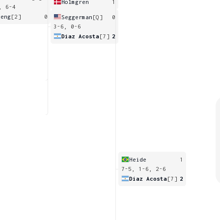
Holmgren
1
, 6-4
seng
[2]
0
Seggerman
[Q]
0
3-6, 0-6
Diaz Acosta
[7]
2
Heide
1
7-5, 1-6, 2-6
Diaz Acosta
[7]
2