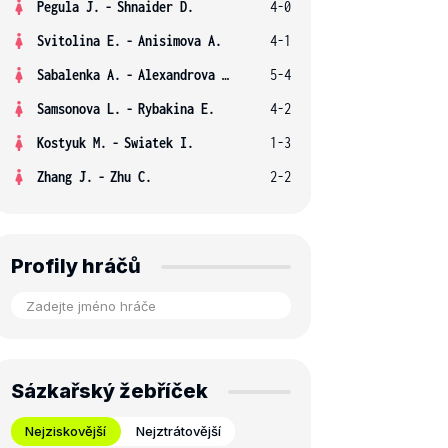
Pegula J.
-
Shnaider D.
4-0
Svitolina E.
-
Anisimova A.
4-1
Sabalenka A.
-
Alexandrova E.
5-4
Samsonova L.
-
Rybakina E.
4-2
Kostyuk M.
-
Swiatek I.
1-3
Zhang J.
-
Zhu C.
2-2
Profily hráčů
Sázkařský žebříček
Nejziskovější
Nejztrátovější