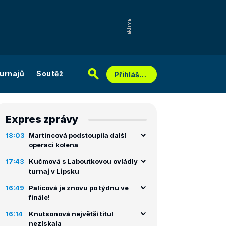
urnajů
Soutěž
Přihlášení
Expres zprávy
18:03
Martincová podstoupila další
operaci kolena
17:43
Kučmová s Laboutkovou ovládly
turnaj v Lipsku
16:49
Palicová je znovu po týdnu ve
finále!
16:14
Knutsonová největší titul
nezískala