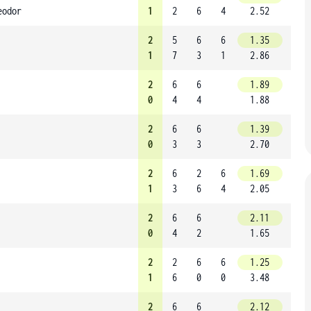
eodor
1
2
6
4
2.52
2
5
6
6
1.35
1
7
3
1
2.86
2
6
6
1.89
0
4
4
1.88
2
6
6
1.39
0
3
3
2.70
2
6
2
6
1.69
1
3
6
4
2.05
2
6
6
2.11
0
4
2
1.65
2
2
6
6
1.25
1
6
0
0
3.48
2
6
6
2.12