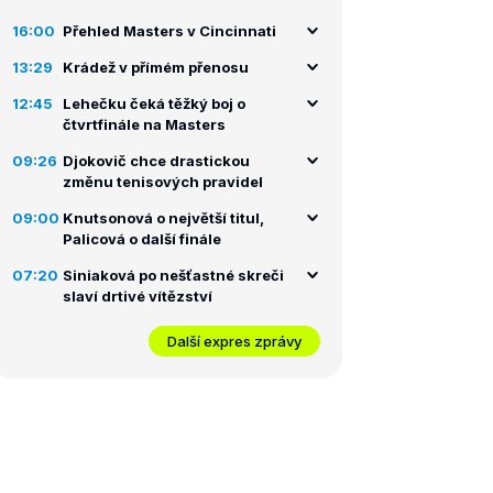
16:00
Přehled Masters v Cincinnati
13:29
Krádež v přímém přenosu
12:45
Lehečku čeká těžký boj o
čtvrtfinále na Masters
09:26
Djokovič chce drastickou
změnu tenisových pravidel
09:00
Knutsonová o největší titul,
Palicová o další finále
07:20
Siniaková po nešťastné skreči
slaví drtivé vítězství
Další expres zprávy