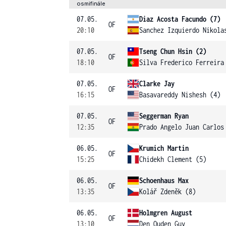
osmifinále
07.05.
Diaz Acosta Facundo (7)
OF
20:10
Sanchez Izquierdo Nikola
07.05.
Tseng Chun Hsin (2)
OF
18:10
Silva Frederico Ferreira
07.05.
Clarke Jay
OF
16:15
Basavareddy Nishesh (4)
07.05.
Seggerman Ryan
OF
12:35
Prado Angelo Juan Carlos
06.05.
Krumich Martin
OF
15:25
Chidekh Clement (5)
06.05.
Schoenhaus Max
OF
13:35
Kolář Zdeněk (8)
06.05.
Holmgren August
OF
13:10
Den Ouden Guy