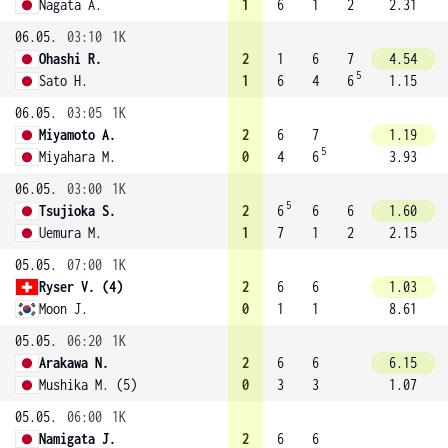
Nagata A.
1
6
1
2
2.31
06.05.
03:10
1K
Ohashi R.
2
1
6
7
4.54
5
Sato H.
1
6
4
6
1.15
06.05.
03:05
1K
Miyamoto A.
2
6
7
1.19
5
Miyahara M.
0
4
6
3.93
06.05.
03:00
1K
5
Tsujioka S.
2
6
6
6
1.60
Uemura M.
1
7
1
2
2.15
05.05.
07:00
1K
Ryser V. (4)
2
6
6
1.03
Moon J.
0
1
1
8.61
05.05.
06:20
1K
Arakawa N.
2
6
6
6.15
Mushika M. (5)
0
3
3
1.07
05.05.
06:00
1K
Namigata J.
2
6
6