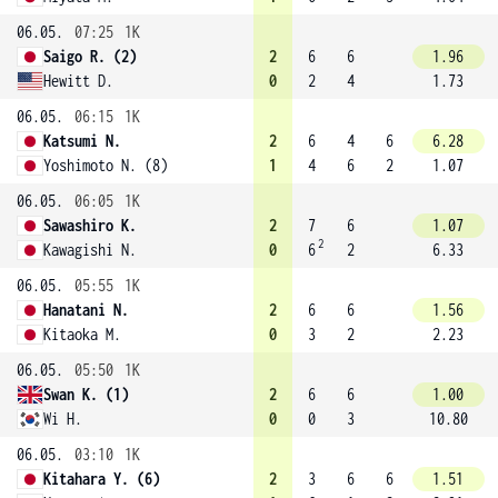
06.05.
07:25
1K
Saigo R. (2)
2
6
6
1.96
Hewitt D.
0
2
4
1.73
06.05.
06:15
1K
Katsumi N.
2
6
4
6
6.28
Yoshimoto N. (8)
1
4
6
2
1.07
06.05.
06:05
1K
Sawashiro K.
2
7
6
1.07
2
Kawagishi N.
0
6
2
6.33
06.05.
05:55
1K
Hanatani N.
2
6
6
1.56
Kitaoka M.
0
3
2
2.23
06.05.
05:50
1K
Swan K. (1)
2
6
6
1.00
Wi H.
0
0
3
10.80
06.05.
03:10
1K
Kitahara Y. (6)
2
3
6
6
1.51