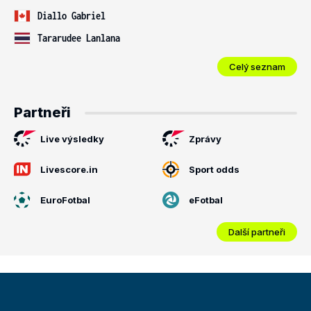
Diallo Gabriel
Tararudee Lanlana
Celý seznam
Partneři
Live výsledky
Zprávy
Livescore.in
Sport odds
EuroFotbal
eFotbal
Další partneři