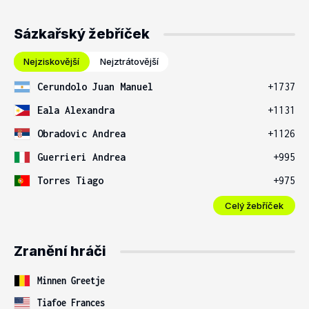
Sázkařský žebříček
Nejziskovější
Nejztrátovější
Cerundolo Juan Manuel
+1737
Eala Alexandra
+1131
Obradovic Andrea
+1126
Guerrieri Andrea
+995
Torres Tiago
+975
Celý žebříček
Zranění hráči
Minnen Greetje
Tiafoe Frances