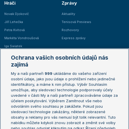
Hráči
Zprávy
Novak Djokovič
Aktuality
Jiří Lehečka
Tenisová Previews
Petra Kvitová
Rozhovory
Markéta Vondroušová
Express zprávy
Iga Swiatek
Marie Bouzková
Ochrana vašich osobních údajů nás
Žebříčky
Kalendář turnajů
zajímá
My a naši partneři
999
ukládáme do vašeho zařízení
Žebříček ATP (muži)
Australian Open
osobní údaje, jako jsou údaje o prohlížení nebo jedinečné
Žebříček WTA (ženy)
French Open
identifikátory, a máme k nim přístup. Výběr Souhlasím
umožňuje, aby sledovací technologie podporovaly účely
Sázkařský žebříček
Wimbledon
uvedené v části My a naši partneři zpracováváme údaje za
US Open
účelem poskytování. Výběrem Zamítnout vše nebo
odvoláním svého souhlasu je zakážete. Pokud jsou
Turnaj mistrů
sledovací technologie zakázány, některé zobrazené
Turnaj mistryň
obsahy a reklamy pro vás nemusí být tolik relevantní. Tuto
Aktualní trendy
nabídku můžete kdykoli znovu zobrazit a změnit své volby
nebo souhlas odvolat kliknutím na odkaz Řízení předvoleb