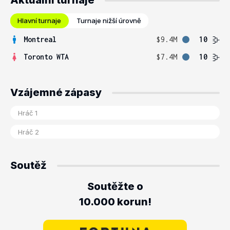
Aktuální turnaje
Hlavní turnaje
Turnaje nižší úrovně
Montreal
$9.4M
10
Toronto WTA
$7.4M
10
Vzájemné zápasy
Soutěž
Soutěžte o
10.000 korun!