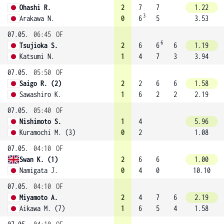
Ohashi R.
2
7
7
1.22
3
Arakawa N.
0
6
5
3.53
07.05.
06:45
OF
6
Tsujioka S.
2
6
6
6
1.19
Katsumi N.
1
4
7
3
3.94
07.05.
05:50
OF
Saigo R. (2)
2
2
6
6
1.58
Sawashiro K.
1
6
2
2
2.19
07.05.
05:40
OF
Nishimoto S.
1
4
5.96
Kuramochi M. (3)
0
2
1.08
07.05.
04:10
OF
Swan K. (1)
2
6
6
1.00
Namigata J.
0
4
0
10.10
07.05.
04:10
OF
Miyamoto A.
2
4
7
6
2.19
Aikawa M. (7)
1
6
5
4
1.58