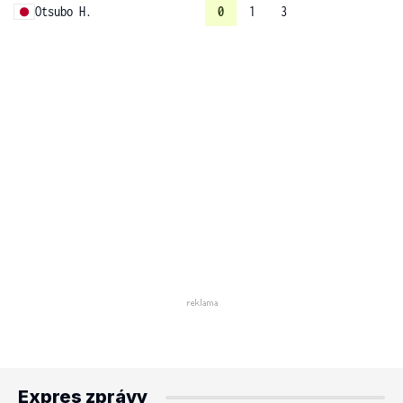
Otsubo H.
0
1
3
Expres zprávy