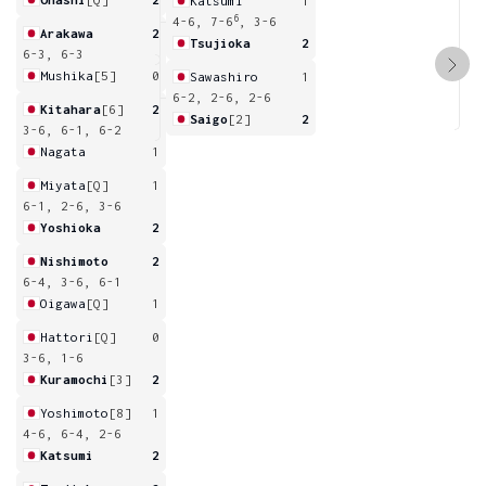
Katsumi
1
6
4-6, 7-6
, 3-6
Arakawa
2
Tsujioka
2
6-3, 6-3
Mushika
[5]
0
Sawashiro
1
6-2, 2-6, 2-6
Kitahara
[6]
2
Saigo
[2]
2
3-6, 6-1, 6-2
Nagata
1
Miyata
[Q]
1
6-1, 2-6, 3-6
Yoshioka
2
Nishimoto
2
6-4, 3-6, 6-1
Oigawa
[Q]
1
Hattori
[Q]
0
3-6, 1-6
Kuramochi
[3]
2
Yoshimoto
[8]
1
4-6, 6-4, 2-6
Katsumi
2