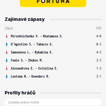
Zajímavé zápasy
Zápas
H2H
Miroshnichenko V.
-
Khatamova S.
4-0
D'Agostino S.
-
Tabacco G.
0-3
Samsonova L.
-
Rybakina E.
4-2
Fomin S.
-
Zhukov M.
2-3
Alexandrova E.
-
Svitolina E.
1-3
Lootsma N.
-
Koenders R.
2-1
Profily hráčů