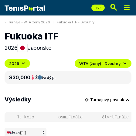
Turnaje - WTA ženy 2026
Fukuoka ITF - Dvouhry
Fukuoka ITF
2026
Japonsko
2026
WTA (ženy) - Dvouhry
$30,000
Ž
tvrdý p.
Výsledky
Turnajový pavouk
1. kolo
osmifinále
čtvrtfinále
Swan
[1]
2