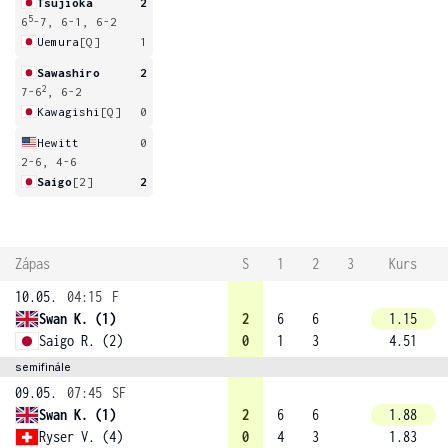
Tsujioka
2
5
6
-7, 6-1, 6-2
Uemura
[Q]
1
Sawashiro
2
2
7-6
, 6-2
Kawagishi
[Q]
0
Hewitt
0
2-6, 4-6
Saigo
[2]
2
Zápas
S
1
2
3
Kurs
10.05.
04:15
F
Swan K. (1)
2
6
6
1.15
Saigo R. (2)
0
1
3
4.51
semifinále
09.05.
07:45
SF
Swan K. (1)
2
6
6
1.88
Ryser V. (4)
0
4
3
1.83