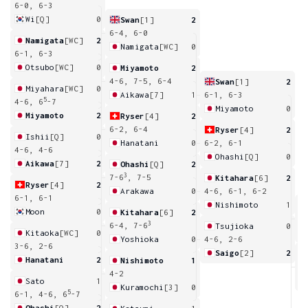
6-0, 6-3
Wi
[Q]
0
Swan
[1]
2
6-4, 6-0
Namigata
[WC]
2
Namigata
[WC]
0
6-1, 6-3
Otsubo
[WC]
0
Miyamoto
2
4-6, 7-5, 6-4
Swan
[1]
2
Miyahara
[WC]
0
Aikawa
[7]
1
6-1, 6-3
5
4-6, 6
-7
Miyamoto
0
Miyamoto
2
Ryser
[4]
2
6-2, 6-4
Ryser
[4]
2
Ishii
[Q]
0
Hanatani
0
6-2, 6-1
4-6, 4-6
Ohashi
[Q]
0
Aikawa
[7]
2
Ohashi
[Q]
2
3
7-6
, 7-5
Kitahara
[6]
2
Ryser
[4]
2
Arakawa
0
4-6, 6-1, 6-2
6-1, 6-1
Nishimoto
1
Moon
0
Kitahara
[6]
2
6
3
6-4, 7-6
Tsujioka
0
Kitaoka
[WC]
0
Yoshioka
0
4-6, 2-6
3-6, 2-6
Saigo
[2]
2
Hanatani
2
Nishimoto
1
1
4-2
Sato
1
Kuramochi
[3]
0
5
6-1, 4-6, 6
-7
Ohashi
[Q]
2