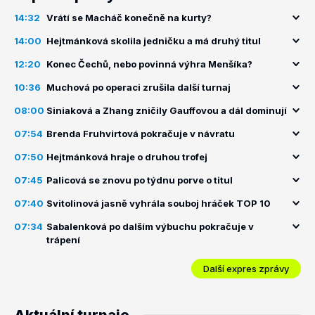
14:32
Vrátí se Macháč konečně na kurty?
14:00
Hejtmánková skolila jedničku a má druhý titul
12:20
Konec Čechů, nebo povinná výhra Menšíka?
10:36
Muchová po operaci zrušila další turnaj
08:00
Siniaková a Zhang zničily Gauffovou a dál dominují
07:54
Brenda Fruhvirtová pokračuje v návratu
07:50
Hejtmánková hraje o druhou trofej
07:45
Palicová se znovu po týdnu porve o titul
07:40
Svitolinová jasně vyhrála souboj hráček TOP 10
07:34
Sabalenková po dalším výbuchu pokračuje v
trápení
Další expres zprávy