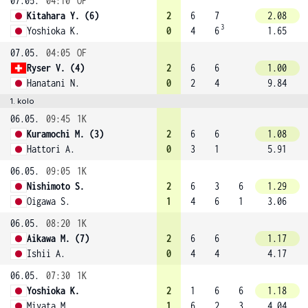
07.05.
04:10
OF
Kitahara Y. (6)
2
6
7
2.08
3
Yoshioka K.
0
4
6
1.65
07.05.
04:05
OF
Ryser V. (4)
2
6
6
1.00
Hanatani N.
0
2
4
9.84
1. kolo
06.05.
09:45
1K
Kuramochi M. (3)
2
6
6
1.08
Hattori A.
0
3
1
5.91
06.05.
09:05
1K
Nishimoto S.
2
6
3
6
1.29
Oigawa S.
1
4
6
1
3.06
06.05.
08:20
1K
Aikawa M. (7)
2
6
6
1.17
Ishii A.
0
4
4
4.17
06.05.
07:30
1K
Yoshioka K.
2
1
6
6
1.18
Miyata M.
1
6
2
3
4.04