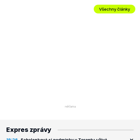
Všechny články
Expres zprávy
19:26
Sabalenková si podmínky v Torontu užívá