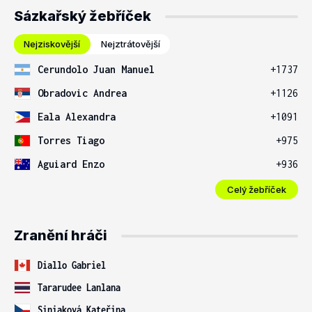
Sázkařský žebříček
Nejziskovější
Nejztrátovější
Cerundolo Juan Manuel
+1737
Obradovic Andrea
+1126
Eala Alexandra
+1091
Torres Tiago
+975
Aguiard Enzo
+936
Celý žebříček
Zranění hráči
Diallo Gabriel
Tararudee Lanlana
Siniaková Kateřina