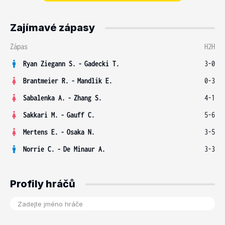
Zajímavé zápasy
Zápas
H2H
Ryan Ziegann S.
-
Gadecki T.
3-0
Brantmeier R.
-
Mandlik E.
0-3
Sabalenka A.
-
Zhang S.
4-1
Sakkari M.
-
Gauff C.
5-6
Mertens E.
-
Osaka N.
3-5
Norrie C.
-
De Minaur A.
3-3
Profily hráčů