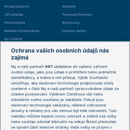
Novak Djokovič
Aktuality
Jiří Lehečka
Tenisová Previews
Petra Kvitová
Rozhovory
Markéta Vondroušová
Express zprávy
Iga Swiatek
Marie Bouzková
Ochrana vašich osobních údajů nás
Žebříčky
Kalendář turnajů
zajímá
My a naši partneři
997
ukládáme do vašeho zařízení
Žebříček ATP (muži)
Australian Open
osobní údaje, jako jsou údaje o prohlížení nebo jedinečné
Žebříček WTA (ženy)
French Open
identifikátory, a máme k nim přístup. Výběr Souhlasím
umožňuje, aby sledovací technologie podporovaly účely
Sázkařský žebříček
Wimbledon
uvedené v části My a naši partneři zpracováváme údaje za
US Open
účelem poskytování. Výběrem Zamítnout vše nebo
odvoláním svého souhlasu je zakážete. Pokud jsou
Turnaj mistrů
sledovací technologie zakázány, některé zobrazené
Turnaj mistryň
obsahy a reklamy pro vás nemusí být tolik relevantní. Tuto
Aktualní trendy
nabídku můžete kdykoli znovu zobrazit a změnit své volby
nebo souhlas odvolat kliknutím na odkaz Řízení předvoleb
ve spodní části webové stránky. Vaše volby se projeví v
Fotbalové přestupy