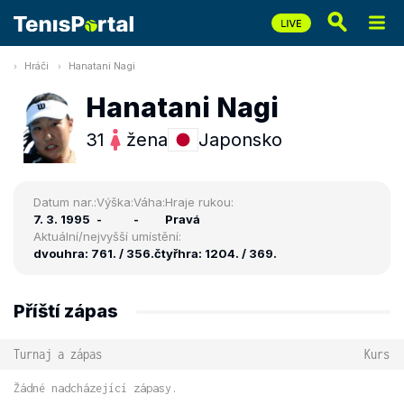
Hráči
Hanatani Nagi
Hanatani Nagi
31
žena
Japonsko
Datum nar.:
Výška:
Váha:
Hraje rukou:
7. 3. 1995
-
-
Pravá
Aktuální/nejvyšší umístění:
dvouhra: 761. / 356.
čtyřhra: 1204. / 369.
Příští zápas
Turnaj a zápas
Kurs
Žádné nadcházející zápasy.