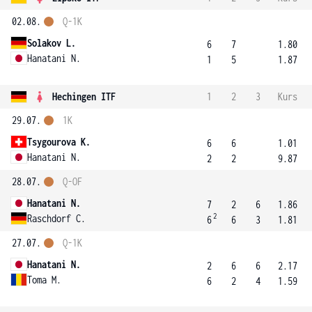
02.08.
Q-1K
Solakov L.
6
7
1.80
Hanatani N.
1
5
1.87
Hechingen ITF
1
2
3
Kurs
29.07.
1K
Tsygourova K.
6
6
1.01
Hanatani N.
2
2
9.87
28.07.
Q-OF
Hanatani N.
7
2
6
1.86
2
Raschdorf C.
6
6
3
1.81
27.07.
Q-1K
Hanatani N.
2
6
6
2.17
Toma M.
6
2
4
1.59