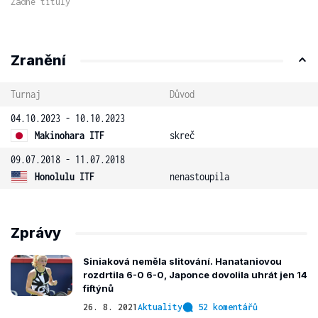
Žádné tituly
Zranění
Turnaj
Důvod
04.10.2023 - 10.10.2023
Makinohara ITF
skreč
09.07.2018 - 11.07.2018
Honolulu ITF
nenastoupila
Zprávy
Siniaková neměla slitování. Hanataniovou
rozdrtila 6-0 6-0, Japonce dovolila uhrát jen 14
fiftýnů
26. 8. 2021
Aktuality
52 komentářů