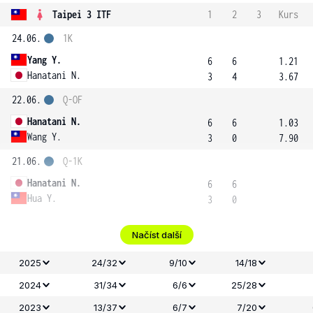
Taipei 3 ITF
1
2
3
Kurs
24.06.
1K
Yang Y.
6
6
1.21
Hanatani N.
3
4
3.67
22.06.
Q-OF
Hanatani N.
6
6
1.03
Wang Y.
3
0
7.90
21.06.
Q-1K
Hanatani N.
6
6
Hua Y.
3
0
Načíst další
2025
24/32
9/10
14/18
2024
31/34
6/6
25/28
2023
13/37
6/7
7/20