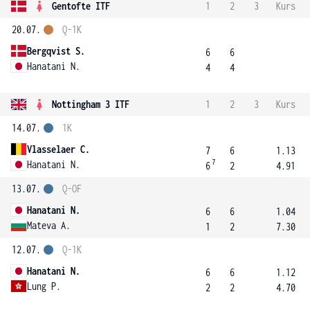
Gentofte ITF
1
2
3
Kurs
20.07.
Q-1K
Bergqvist S.
6
6
Hanatani N.
4
4
Nottingham 3 ITF
1
2
3
Kurs
14.07.
1K
Vlasselaer C.
7
6
1.13
7
Hanatani N.
6
2
4.91
13.07.
Q-OF
Hanatani N.
6
6
1.04
Mateva A.
1
2
7.30
12.07.
Q-1K
Hanatani N.
6
6
1.12
Lung P.
2
2
4.70