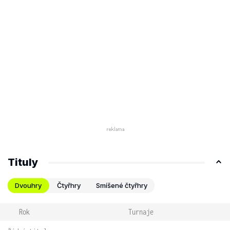
Tituly
Dvouhry
Čtyřhry
Smíšené čtyřhry
Rok
Turnaje