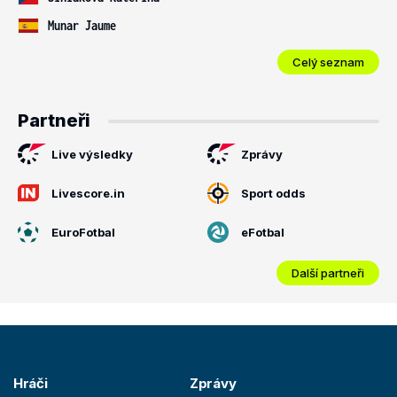
Munar Jaume
Celý seznam
Partneři
Live výsledky
Zprávy
Livescore.in
Sport odds
EuroFotbal
eFotbal
Další partneři
Hráči
Zprávy