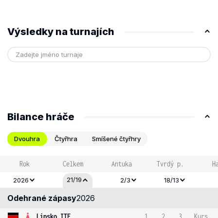
Výsledky na turnajích
Bilance hráče
Dvouhra
Čtyřhra
Smíšené čtyřhry
Rok
Celkem
Antuka
Tvrdý p.
H
21/19
2026
2/3
18/13
Odehrané zápasy
2026
Lipsko ITF
1
2
3
Kurs