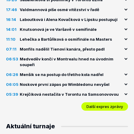
17:46
Valdmannová píše osmé vítězství v řadě
16:14
Laboutková i Alena Kovačková v Lipsku postupují
14:01
Knutsonová je ve Varšavě v semifinále
11:10
Lehečka a Bartůňková o osmifinále na Masters
07:11
Monfils nadělil Tienovi kanára, přesto padl
06:53
Medveděv končí v Montrealu hned na úvodním
soupeři
06:26
Menšík se na postup do třetího kola nadřel
06:05
Noskové první zápas po Wimbledonu nevyšel
05:39
Krejčíková nestačila v Torontu na Samsonovovou
Další expres zprávy
Aktuální turnaje