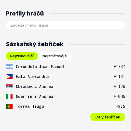
Profily hráčů
Sázkařský žebříček
Nejziskovější
Nejztrátovější
Cerundolo Juan Manuel
+1737
Eala Alexandra
+1131
Obradovic Andrea
+1126
Guerrieri Andrea
+1045
Torres Tiago
+975
Celý žebříček