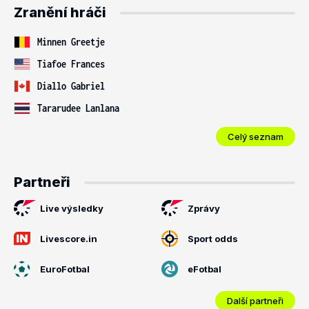
Zranění hráči
Minnen Greetje
Tiafoe Frances
Diallo Gabriel
Tararudee Lanlana
Celý seznam
Partneři
Live výsledky
Zprávy
Livescore.in
Sport odds
EuroFotbal
eFotbal
Další partneři