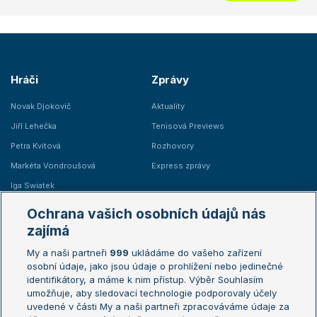
Hráči
Zprávy
Novak Djokovič
Aktuality
Jiří Lehečka
Tenisová Previews
Petra Kvitová
Rozhovory
Markéta Vondroušová
Express zprávy
Iga Swiatek
Marie Bouzková
Ochrana vašich osobních údajů nás
Žebříčky
Kalendář turnajů
zajímá
My a naši partneři
999
ukládáme do vašeho zařízení
Žebříček ATP (muži)
Australian Open
osobní údaje, jako jsou údaje o prohlížení nebo jedinečné
Žebříček WTA (ženy)
French Open
identifikátory, a máme k nim přístup. Výběr Souhlasím
umožňuje, aby sledovací technologie podporovaly účely
Sázkařský žebříček
Wimbledon
uvedené v části My a naši partneři zpracováváme údaje za
US Open