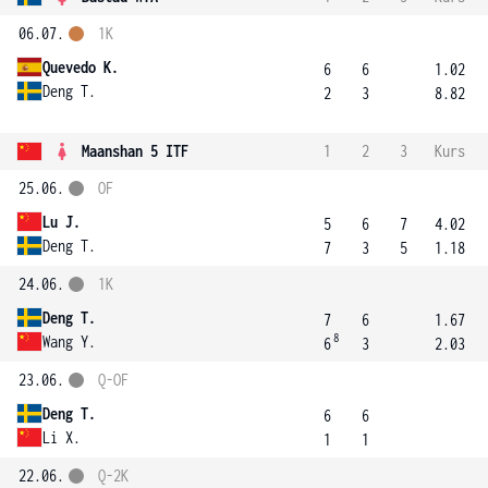
06.07.
1K
Quevedo K.
6
6
1.02
Deng T.
2
3
8.82
Maanshan 5 ITF
1
2
3
Kurs
25.06.
OF
Lu J.
5
6
7
4.02
Deng T.
7
3
5
1.18
24.06.
1K
Deng T.
7
6
1.67
8
Wang Y.
6
3
2.03
23.06.
Q-OF
Deng T.
6
6
Li X.
1
1
22.06.
Q-2K