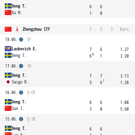
Deng T.
6
6
Xu M.
1
0
Zhengzhou ITF
1
2
3
Kurs
18.06.
OF
Laskevich E.
7
6
1.27
8
Deng T.
6
1
3.20
17.06.
1K
Deng T.
7
7
3.13
7
Saigo R.
5
6
1.28
16.06.
Q-OF
Deng T.
6
6
1.08
Sun J.
3
0
5.60
15.06.
Q-2K
Deng T.
6
6
Luo Y.