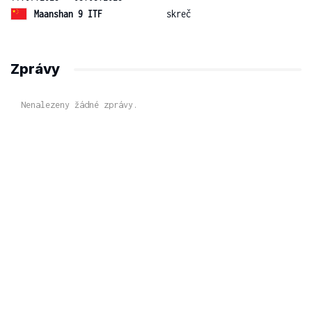
Maanshan 9 ITF
skreč
Zprávy
Nenalezeny žádné zprávy.