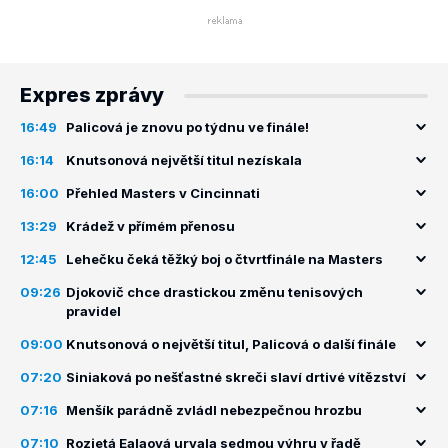
Expres zprávy
16:49
Palicová je znovu po týdnu ve finále!
16:14
Knutsonová největší titul nezískala
16:00
Přehled Masters v Cincinnati
13:29
Krádež v přímém přenosu
12:45
Lehečku čeká těžký boj o čtvrtfinále na Masters
09:26
Djokovič chce drastickou změnu tenisových
pravidel
09:00
Knutsonová o největší titul, Palicová o další finále
07:20
Siniaková po nešťastné skreči slaví drtivé vítězství
07:16
Menšík parádně zvládl nebezpečnou hrozbu
07:10
Rozjetá Ealaová urvala sedmou výhru v řadě