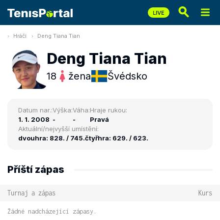
Hráči
Deng Tiana Tian
Deng Tiana Tian
18
žena
Švédsko
Datum nar.:
Výška:
Váha:
Hraje rukou:
1. 1. 2008
-
-
Pravá
Aktuální/nejvyšší umístění:
dvouhra: 828. / 745.
čtyřhra: 629. / 623.
Příští zápas
Turnaj a zápas
Kurs
Žádné nadcházející zápasy.