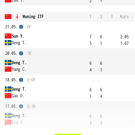
2
1
Wuning ITF
1
2
3
Kurs
21.05.
OF
Sun Y.
7
6
2.05
Deng T.
5
1
1.67
20.05.
1K
Deng T.
6
6
Yang C.
4
1
18.05.
Q-OF
Deng T.
6
6
Gao D.
1
4
17.05.
Q-2K
Deng T.
6
6
Liu Y.
3
2