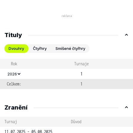
Tituly
Dvouhry
Čtyřhry
Smíšené čtyřhry
Rok
Turnaje
1
2026
Celkem:
1
Zranění
Turnaj
Důvod
11.07.2025 - 05.08.2025