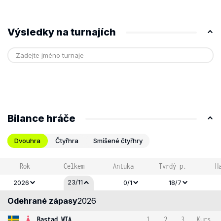
Výsledky na turnajích
Bilance hráče
Dvouhra
Čtyřhra
Smíšené čtyřhry
Rok
Celkem
Antuka
Tvrdý p.
H
23/11
2026
0/1
18/7
Odehrané zápasy
2026
Bastad WTA
1
2
3
Kurs