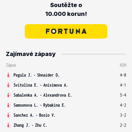
Soutěžte o
10.000 korun!
Zajímavé zápasy
Zápas
H2H
Pegula J.
-
Shnaider D.
4-0
Svitolina E.
-
Anisimova A.
4-1
Sabalenka A.
-
Alexandrova E.
5-4
Samsonova L.
-
Rybakina E.
4-2
Sanchez A.
-
Bosio V.
3-2
Zhang J.
-
Zhu C.
2-2