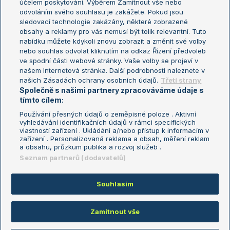
účelem poskytování. Výběrem Zamítnout vše nebo
odvoláním svého souhlasu je zakážete. Pokud jsou
Turnaj mistrů
sledovací technologie zakázány, některé zobrazené
Turnaj mistryň
obsahy a reklamy pro vás nemusí být tolik relevantní. Tuto
Aktualní trendy
nabídku můžete kdykoli znovu zobrazit a změnit své volby
nebo souhlas odvolat kliknutím na odkaz Řízení předvoleb
ve spodní části webové stránky. Vaše volby se projeví v
Fotbalové přestupy
našem Internetová stránka. Další podrobnosti naleznete v
Livesport Daily
našich Zásadách ochrany osobních údajů.
Třetí strany
Společně s našimi partnery zpracováváme údaje s
LS Prague Open
tímto cílem:
Používání přesných údajů o zeměpisné poloze . Aktivní
vyhledávání identifikačních údajů v rámci specifických
vlastností zařízení . Ukládání a/nebo přístup k informacím v
Podmínky užití
Nastavení soukromí
zařízení . Personalizovaná reklama a obsah, měření reklam
GDPR a žurnalistika
Reklama
a obsahu, průzkum publika a rozvoj služeb .
Informace o zpracování osobních
Kontakt
Seznam partnerů (dodavatelů)
údajů
Tiráž
Souhlasím
Copyright © 2008-2026 TenisPortal.cz. Využíváme zpravodajství ČTK.
Zamítnout vše