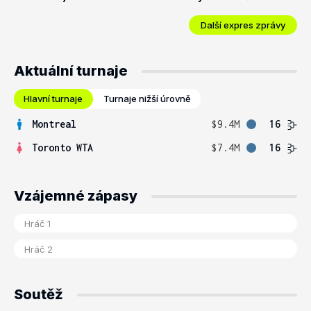
Další expres zprávy
Aktuální turnaje
Hlavní turnaje
Turnaje nižší úrovně
Montreal
$9.4M
16
Toronto WTA
$7.4M
16
Vzájemné zápasy
Soutěž