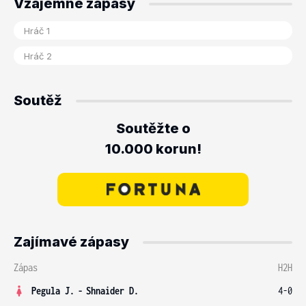
Vzájemné zápasy
Soutěž
Soutěžte o
10.000 korun!
Zajímavé zápasy
Zápas
H2H
Pegula J.
-
Shnaider D.
4-0