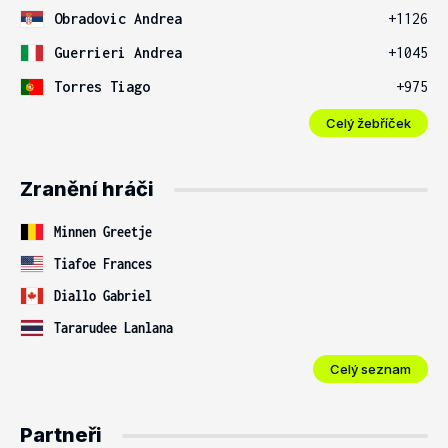
Obradovic Andrea
+1126
Guerrieri Andrea
+1045
Torres Tiago
+975
Celý žebříček
Zranění hráči
Minnen Greetje
Tiafoe Frances
Diallo Gabriel
Tararudee Lanlana
Celý seznam
Partneři