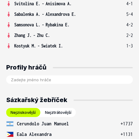
Svitolina E.
-
Anisimova A.
4-1
Sabalenka A.
-
Alexandrova E.
5-4
Samsonova L.
-
Rybakina E.
4-2
Zhang J.
-
Zhu C.
2-2
Kostyuk M.
-
Swiatek I.
1-3
Profily hráčů
Sázkařský žebříček
Nejziskovější
Nejztrátovější
Cerundolo Juan Manuel
+1737
Eala Alexandra
+1131