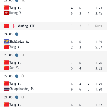
27.05.
1K
Yang Y.
4
6
6
1.23
Huang Y.
6
3
4
3.45
Wuning ITF
1
2
3
Kurs
24.05.
F
Shubladze A.
6
6
1.09
Yang Y.
2
3
5.67
23.05.
SF
Yang Y.
7
6
1.26
Sun Y.
5
4
3.32
22.05.
ČF
Yang Y.
6
4
7
1.79
Cheapchandej P.
0
6
5
1.90
21.05.
OF
Yang Y.
6
6
1.07