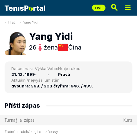
Hráči
Yang Yidi
Yang Yidi
26
žena
Čína
Datum nar.:
Výška:
Váha:
Hraje rukou:
21. 12. 1999
-
-
Pravá
Aktuální/nejvyšší umístění:
dvouhra: 368. / 303.
čtyřhra: 646. / 499.
Příští zápas
Turnaj a zápas
Kurs
Žádné nadcházející zápasy.