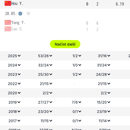
Hou Y.
0
2
6.19
20.05.
1K
Yang Y.
6
6
Gao D.
1
2
Načíst další
2025
53/26
1/2
31/16
2024
32/24
1/0
31/24
2023
25/30
1/2
24/28
-
2022
21/15
21/15
-
2020
2/2
2/2
2019
27/27
7/6
15/20
2018
23/20
0/1
23/19
2017
11/15
0/1
11/14
2016
17/15
6/3
8/10