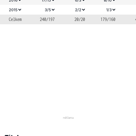
2015
3/5
2/2
1/3
Celkem
240/197
20/20
179/160