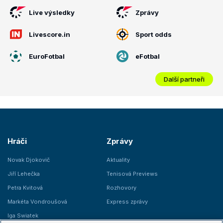
Live výsledky
Zprávy
Livescore.in
Sport odds
EuroFotbal
eFotbal
Další partneři
Hráči
Zprávy
Novak Djokovič
Aktuality
Jiří Lehečka
Tenisová Previews
Petra Kvitová
Rozhovory
Markéta Vondroušová
Express zprávy
Iga Swiatek