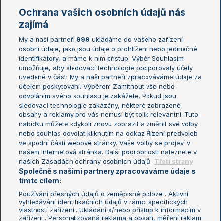
Marie Bouzková
Ochrana vašich osobních údajů nás
Žebříčky
Kalendář turnajů
zajímá
My a naši partneři
999
ukládáme do vašeho zařízení
Žebříček ATP (muži)
Australian Open
osobní údaje, jako jsou údaje o prohlížení nebo jedinečné
Žebříček WTA (ženy)
French Open
identifikátory, a máme k nim přístup. Výběr Souhlasím
umožňuje, aby sledovací technologie podporovaly účely
Sázkařský žebříček
Wimbledon
uvedené v části My a naši partneři zpracováváme údaje za
US Open
účelem poskytování. Výběrem Zamítnout vše nebo
odvoláním svého souhlasu je zakážete. Pokud jsou
Turnaj mistrů
sledovací technologie zakázány, některé zobrazené
Turnaj mistryň
obsahy a reklamy pro vás nemusí být tolik relevantní. Tuto
Aktualní trendy
nabídku můžete kdykoli znovu zobrazit a změnit své volby
nebo souhlas odvolat kliknutím na odkaz Řízení předvoleb
ve spodní části webové stránky. Vaše volby se projeví v
Fotbalové přestupy
našem Internetová stránka. Další podrobnosti naleznete v
Livesport Daily
našich Zásadách ochrany osobních údajů.
Třetí strany
Společně s našimi partnery zpracováváme údaje s
LS Prague Open
tímto cílem:
Používání přesných údajů o zeměpisné poloze . Aktivní
vyhledávání identifikačních údajů v rámci specifických
vlastností zařízení . Ukládání a/nebo přístup k informacím v
Podmínky užití
Nastavení soukromí
zařízení . Personalizovaná reklama a obsah, měření reklam