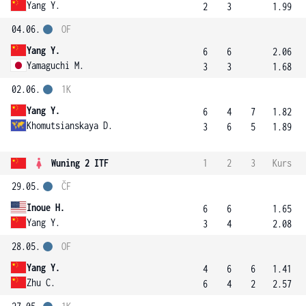
Yang Y.
2
3
1.99
04.06.
OF
Yang Y.
6
6
2.06
Yamaguchi M.
3
3
1.68
02.06.
1K
Yang Y.
6
4
7
1.82
Khomutsianskaya D.
3
6
5
1.89
Wuning 2 ITF
1
2
3
Kurs
29.05.
ČF
Inoue H.
6
6
1.65
Yang Y.
3
4
2.08
28.05.
OF
Yang Y.
4
6
6
1.41
Zhu C.
6
4
2
2.57