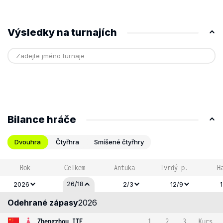
Výsledky na turnajích
Bilance hráče
Dvouhra
Čtyřhra
Smíšené čtyřhry
Rok
Celkem
Antuka
Tvrdý p.
H
26/18
2026
2/3
12/9
Odehrané zápasy
2026
Zhengzhou ITF
1
2
3
Kurs