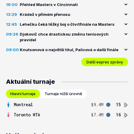
16:00
Přehled Masters v Cincinnati
13:29
Krádež v přímém přenosu
12:45
Lehečku čeká těžký boj o čtvrtfinále na Masters
09:26
Djokovič chce drastickou změnu tenisových
pravidel
09:00
Knutsonová o největší titul, Palicová o další finále
Další expres zprávy
Aktuální turnaje
Hlavní turnaje
Turnaje nižší úrovně
Montreal
$9.4M
15
Toronto WTA
$7.4M
16