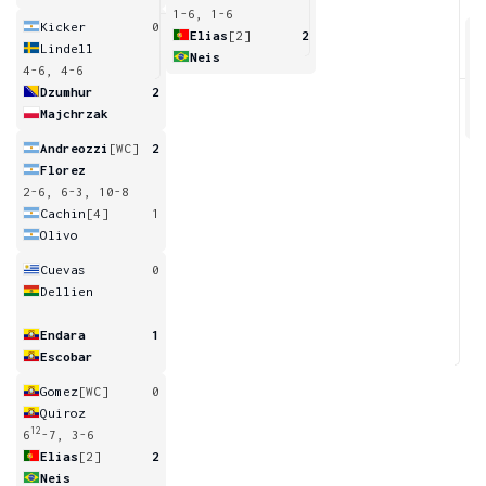
1-6, 1-6
Kicker
0
Elias
[2]
2
Lindell
Neis
4-6, 4-6
6
Dzumhur
2
Majchrzak
Andreozzi
[WC]
2
Florez
2-6, 6-3, 10-8
Cachin
[4]
1
Olivo
Cuevas
0
Dellien
Endara
1
Escobar
Gomez
[WC]
0
Quiroz
12
6
-7, 3-6
Elias
[2]
2
Neis