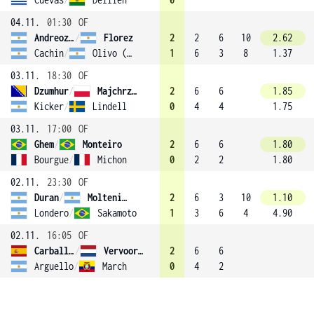
04.11.
01:30
OF
Andreozzi
/
Florez
2
2
6
10
2.62
Cachin
/
Olivo (4)
1
6
3
8
1.37
03.11.
18:30
OF
Dzumhur
/
Majchrzak
2
6
6
1.85
Kicker
/
Lindell
0
4
4
1.75
03.11.
17:00
OF
Ghem
/
Monteiro
2
6
6
1.80
Bourgue
/
Michon
0
2
2
1.80
02.11.
23:30
OF
Duran
/
Molteni (1)
2
6
3
10
1.10
Londero
/
Sakamoto
1
3
6
4
4.90
02.11.
16:05
OF
Carballes Baena
/
Vervoort (3)
2
6
6
Arguello
/
March
0
4
2