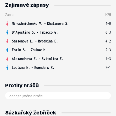
Zajímavé zápasy
Zápas
H2H
Miroshnichenko V.
-
Khatamova S.
4-0
D'Agostino S.
-
Tabacco G.
0-3
Samsonova L.
-
Rybakina E.
4-2
Fomin S.
-
Zhukov M.
2-3
Alexandrova E.
-
Svitolina E.
1-3
Lootsma N.
-
Koenders R.
2-1
Profily hráčů
Sázkařský žebříček