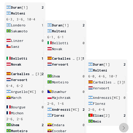
Duran
[1]
2
Molteni
6-3, 3-6, 10-4
Londero
1
Duran
[1]
2
Sakamoto
Molteni
6-1, 6-1
Linzer
0
Bellotti
0
Saez
Novak
Bellotti
1
Carballes Baena
[3]
1
Novak
Vervoort
Duran
[1]
2
Molteni
Carballes Baena
[3]
2
Ghem
0
6-0, 4-6, 10-7
Vervoort
Monteiro
Carballes Baena
[3]
1
6-4, 6-2
Vervoort
Arguello
[WC]
0
Dzumhur
0
March
Majchrzak
Andreozzi
[WC]
0
2-6, 1-6
Florez
Bourgue
0
Andreozzi
[WC]
2
2-6, 4-6
Michon
Florez
Elias
[2]
2
2-6, 2-6
Neis
Ghem
2
Endara
0
Monteiro
Escobar