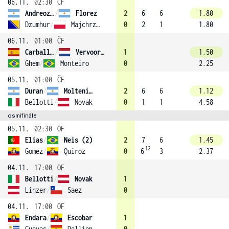
06.11.
02:30
ČF
Andreozzi
/
Florez
2
6
6
1.80
Dzumhur
/
Majchrzak
0
2
1
1.80
06.11.
01:00
ČF
Carballes Baena
/
Vervoort (3)
1
1.50
Ghem
/
Monteiro
0
2.25
05.11.
01:00
ČF
Duran
/
Molteni (1)
2
6
6
1.12
Bellotti
/
Novak
0
1
1
4.58
osmifinále
05.11.
02:30
OF
Elias
/
Neis (2)
2
7
6
1.45
12
Gomez
/
Quiroz
0
6
3
2.37
04.11.
17:00
OF
Bellotti
/
Novak
1
Linzer
/
Saez
0
04.11.
17:00
OF
Endara
/
Escobar
1
Cuevas
/
Dellien
0