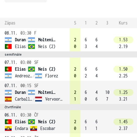
Zápas
S
1
2
3
Kurs
08.11.
03:30
F
Duran
/
Molteni (1)
2
6
6
1.53
Elias
/
Neis (2)
0
3
4
2.19
semifinále
07.11.
03:00
SF
Elias
/
Neis (2)
2
6
6
1.50
Andreozzi
/
Florez
0
2
4
2.25
07.11.
00:15
SF
Duran
/
Molteni (1)
2
6
4
10
1.25
Carballes Baena
/
Vervoort (3)
1
0
6
7
3.21
čtvrtfinále
06.11.
03:30
ČF
Elias
/
Neis (2)
2
6
6
1.45
Endara
/
Escobar
0
1
1
2.37