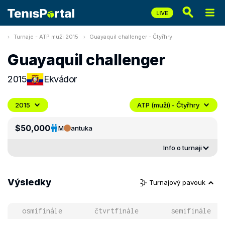
Turnaje - ATP muži 2015
Guayaquil challenger - Čtyřhry
Guayaquil challenger
2015
Ekvádor
2015
ATP (muži) - Čtyřhry
$50,000
M
antuka
Info o turnaji
Výsledky
Turnajový pavouk
osmifinále
čtvrtfinále
semifinále