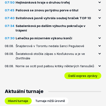
07:50
Hejtmánková hraje o druhou trofej
07:45
Palicová se znovu po týdnu porve o titul
07:40
Svitolinová jasně vyhrála souboj hráček TOP 10
07:34
Sabalenková po dalším výbuchu pokračuje v
trápení
07:30
Lehečka po mizerném výkonu končí
08.08.
Šnajderová v Torontu nedala šanci Pegulaové
08.08.
Šwiateková otočila zápas s Kosťukovou a je ve
čtvrtfinále
08.08.
Norrie se ocitl pod palbou kritiky některých fanoušků
Další expres zprávy
Aktuální turnaje
Hlavní turnaje
Turnaje nižší úrovně