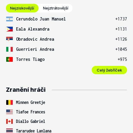
Nejziskovější
Nejztrátovější
Cerundolo Juan Manuel
+1737
Eala Alexandra
+1131
Obradovic Andrea
+1126
Guerrieri Andrea
+1045
Torres Tiago
+975
Celý žebříček
Zranění hráči
Minnen Greetje
Tiafoe Frances
Diallo Gabriel
Tararudee Lanlana