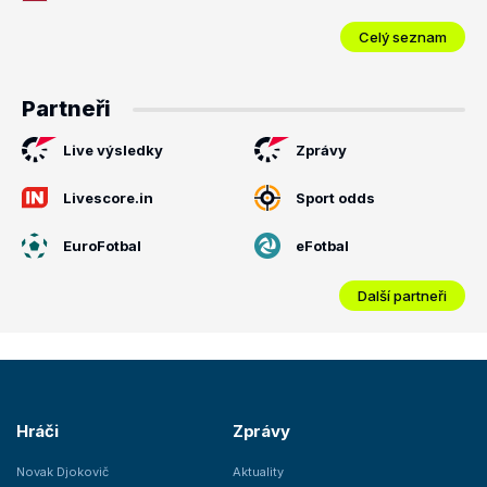
Celý seznam
Partneři
Live výsledky
Zprávy
Livescore.in
Sport odds
EuroFotbal
eFotbal
Další partneři
Hráči
Zprávy
Novak Djokovič
Aktuality