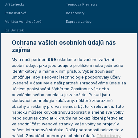
Jiří Lehečka
Tenisová Previews
Petra Kvitová
Rozhovory
Markéta Vondroušová
Express zprávy
Iga Swiatek
Marie Bouzková
Ochrana vašich osobních údajů nás
Žebříčky
Kalendář turnajů
zajímá
My a naši partneři
999
ukládáme do vašeho zařízení
Žebříček ATP (muži)
Australian Open
osobní údaje, jako jsou údaje o prohlížení nebo jedinečné
Žebříček WTA (ženy)
French Open
identifikátory, a máme k nim přístup. Výběr Souhlasím
umožňuje, aby sledovací technologie podporovaly účely
Sázkařský žebříček
Wimbledon
uvedené v části My a naši partneři zpracováváme údaje za
US Open
účelem poskytování. Výběrem Zamítnout vše nebo
odvoláním svého souhlasu je zakážete. Pokud jsou
Turnaj mistrů
sledovací technologie zakázány, některé zobrazené
Turnaj mistryň
obsahy a reklamy pro vás nemusí být tolik relevantní. Tuto
Aktualní trendy
nabídku můžete kdykoli znovu zobrazit a změnit své volby
nebo souhlas odvolat kliknutím na odkaz Řízení předvoleb
ve spodní části webové stránky. Vaše volby se projeví v
Fotbalové přestupy
našem Internetová stránka. Další podrobnosti naleznete v
Livesport Daily
našich Zásadách ochrany osobních údajů.
Třetí strany