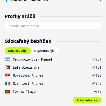
Profily hráčů
Sázkařský žebříček
Nejziskovější
Nejztrátovější
Cerundolo Juan Manuel
+1737
Eala Alexandra
+1131
Obradovic Andrea
+1126
Guerrieri Andrea
+1045
Torres Tiago
+975
Celý žebříček