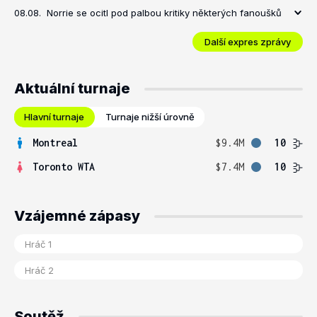
08.08.
Norrie se ocitl pod palbou kritiky některých fanoušků
Další expres zprávy
Aktuální turnaje
Hlavní turnaje
Turnaje nižší úrovně
Montreal
$9.4M
10
Toronto WTA
$7.4M
10
Vzájemné zápasy
Soutěž