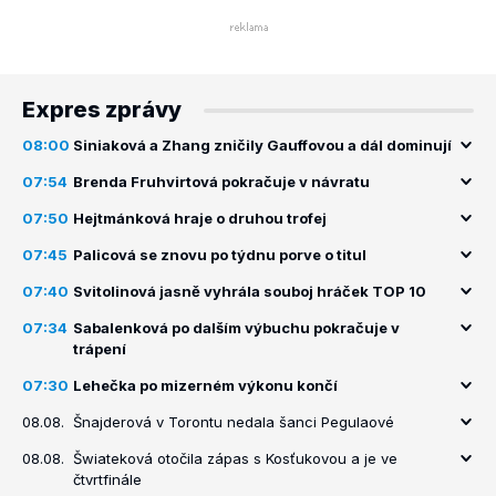
Expres zprávy
08:00
Siniaková a Zhang zničily Gauffovou a dál dominují
07:54
Brenda Fruhvirtová pokračuje v návratu
07:50
Hejtmánková hraje o druhou trofej
07:45
Palicová se znovu po týdnu porve o titul
07:40
Svitolinová jasně vyhrála souboj hráček TOP 10
07:34
Sabalenková po dalším výbuchu pokračuje v
trápení
07:30
Lehečka po mizerném výkonu končí
08.08.
Šnajderová v Torontu nedala šanci Pegulaové
08.08.
Šwiateková otočila zápas s Kosťukovou a je ve
čtvrtfinále