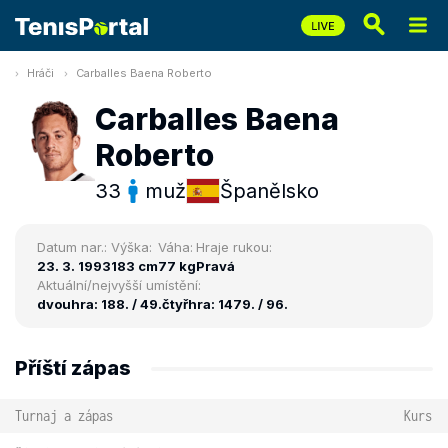
Hráči
Carballes Baena Roberto
Carballes Baena
Roberto
33
muž
Španělsko
Datum nar.:
Výška:
Váha:
Hraje rukou:
23. 3. 1993
183 cm
77 kg
Pravá
Aktuální/nejvyšší umístění:
dvouhra: 188. / 49.
čtyřhra: 1479. / 96.
Příští zápas
Turnaj a zápas
Kurs