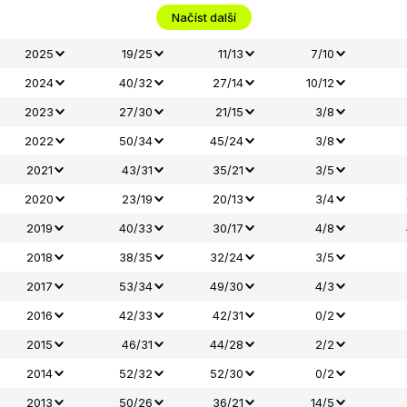
Načíst další
2025
19/25
11/13
7/10
2024
40/32
27/14
10/12
2023
27/30
21/15
3/8
2022
50/34
45/24
3/8
2021
43/31
35/21
3/5
2020
23/19
20/13
3/4
2019
40/33
30/17
4/8
2018
38/35
32/24
3/5
2017
53/34
49/30
4/3
2016
42/33
42/31
0/2
2015
46/31
44/28
2/2
2014
52/32
52/30
0/2
2013
50/26
36/21
14/5