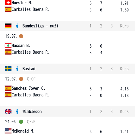
Huesler M.
6
7
1.91
6
Carballes Baena R.
3
6
1.80
Bundesliga - muži
1
2
3
Kurs
19.07.
Hassan B.
6
6
Carballes Baena R.
3
4
Bastad
1
2
3
Kurs
12.07.
Q-OF
Sanchez Jover C.
6
3
4.16
Carballes Baena R.
3
0
1.18
Wimbledon
1
2
3
Kurs
24.06.
Q-2K
McDonald M.
6
6
1.41