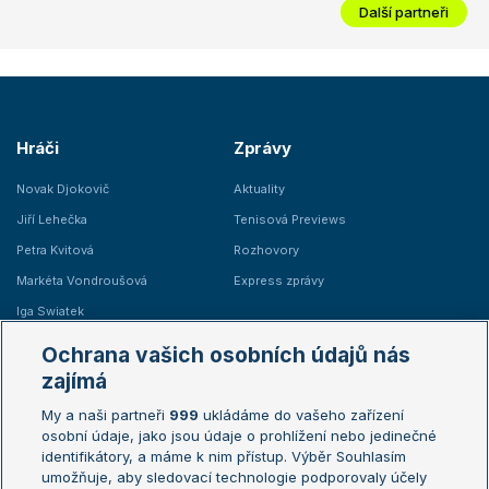
Další partneři
Hráči
Zprávy
Novak Djokovič
Aktuality
Jiří Lehečka
Tenisová Previews
Petra Kvitová
Rozhovory
Markéta Vondroušová
Express zprávy
Iga Swiatek
Marie Bouzková
Ochrana vašich osobních údajů nás
Žebříčky
Kalendář turnajů
zajímá
My a naši partneři
999
ukládáme do vašeho zařízení
Žebříček ATP (muži)
Australian Open
osobní údaje, jako jsou údaje o prohlížení nebo jedinečné
Žebříček WTA (ženy)
French Open
identifikátory, a máme k nim přístup. Výběr Souhlasím
umožňuje, aby sledovací technologie podporovaly účely
Sázkařský žebříček
Wimbledon