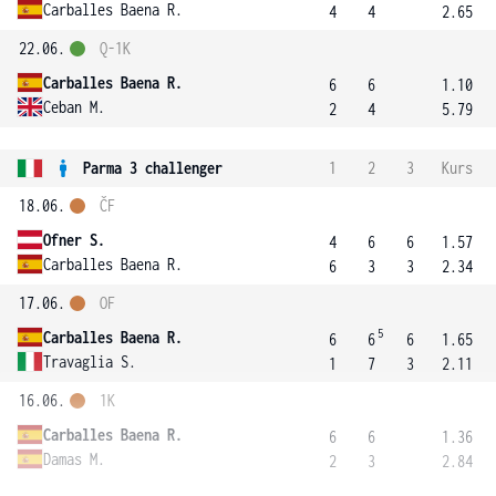
Carballes Baena R.
4
4
2.65
22.06.
Q-1K
Carballes Baena R.
6
6
1.10
Ceban M.
2
4
5.79
Parma 3 challenger
1
2
3
Kurs
18.06.
ČF
Ofner S.
4
6
6
1.57
Carballes Baena R.
6
3
3
2.34
17.06.
OF
5
Carballes Baena R.
6
6
6
1.65
Travaglia S.
1
7
3
2.11
16.06.
1K
Carballes Baena R.
6
6
1.36
Damas M.
2
3
2.84