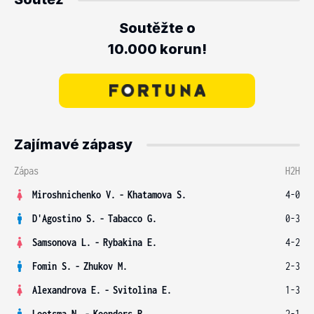
Soutěžte o
10.000 korun!
Zajímavé zápasy
Zápas
H2H
Miroshnichenko V.
-
Khatamova S.
4-0
D'Agostino S.
-
Tabacco G.
0-3
Samsonova L.
-
Rybakina E.
4-2
Fomin S.
-
Zhukov M.
2-3
Alexandrova E.
-
Svitolina E.
1-3
Lootsma N.
-
Koenders R.
2-1