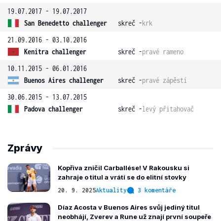
19.07.2017 - 19.07.2017
San Benedetto challenger
skreč -
krk
21.09.2016 - 03.10.2016
Kenitra challenger
skreč -
pravé rameno
10.11.2015 - 06.01.2016
Buenos Aires challenger
skreč -
pravé zápěstí
30.06.2015 - 13.07.2015
Padova challenger
skreč -
levý přitahovač
Zprávy
Kopřiva zničil Carballése! V Rakousku si
zahraje o titul a vrátí se do elitní stovky
20. 9. 2025
Aktuality
3 komentáře
Díaz Acosta v Buenos Aires svůj jediný titul
neobhájí, Zverev a Rune už znají první soupeře