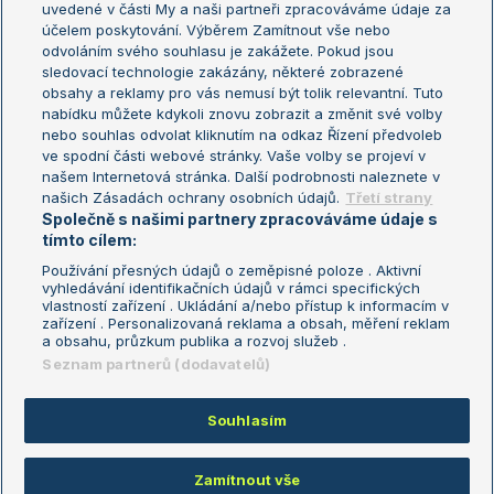
uvedené v části My a naši partneři zpracováváme údaje za
US Open
účelem poskytování. Výběrem Zamítnout vše nebo
odvoláním svého souhlasu je zakážete. Pokud jsou
Turnaj mistrů
sledovací technologie zakázány, některé zobrazené
Turnaj mistryň
obsahy a reklamy pro vás nemusí být tolik relevantní. Tuto
Aktualní trendy
nabídku můžete kdykoli znovu zobrazit a změnit své volby
nebo souhlas odvolat kliknutím na odkaz Řízení předvoleb
ve spodní části webové stránky. Vaše volby se projeví v
Fotbalové přestupy
našem Internetová stránka. Další podrobnosti naleznete v
Livesport Daily
našich Zásadách ochrany osobních údajů.
Třetí strany
Společně s našimi partnery zpracováváme údaje s
LS Prague Open
tímto cílem:
Používání přesných údajů o zeměpisné poloze . Aktivní
vyhledávání identifikačních údajů v rámci specifických
vlastností zařízení . Ukládání a/nebo přístup k informacím v
Podmínky užití
Nastavení soukromí
zařízení . Personalizovaná reklama a obsah, měření reklam
GDPR a žurnalistika
Reklama
a obsahu, průzkum publika a rozvoj služeb .
Informace o zpracování osobních
Kontakt
Seznam partnerů (dodavatelů)
údajů
Tiráž
Souhlasím
Copyright © 2008-2026 TenisPortal.cz. Využíváme zpravodajství ČTK.
Zamítnout vše