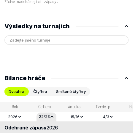
Žádné nadcházející zápasy.
Výsledky na turnajích
Bilance hráče
Dvouhra
Čtyřhra
Smíšené čtyřhry
Rok
Celkem
Antuka
Tvrdý p.
H
22/23
2026
15/16
4/3
Odehrané zápasy
2026