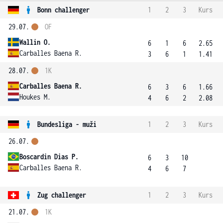
Bonn challenger
1
2
3
Kurs
29.07.
OF
Wallin O.
6
1
6
2.65
Carballes Baena R.
3
6
1
1.41
28.07.
1K
Carballes Baena R.
6
3
6
1.66
Houkes M.
4
6
2
2.08
Bundesliga - muži
1
2
3
Kurs
26.07.
Boscardin Dias P.
6
3
10
Carballes Baena R.
4
6
7
Zug challenger
1
2
3
Kurs
21.07.
1K