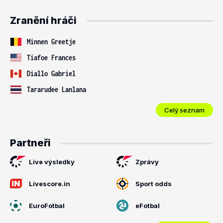
Zranění hráči
Minnen Greetje
Tiafoe Frances
Diallo Gabriel
Tararudee Lanlana
Celý seznam
Partneři
Live výsledky
Zprávy
Livescore.in
Sport odds
EuroFotbal
eFotbal