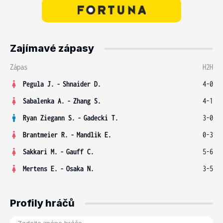
Zajímavé zápasy
Zápas
H2H
Pegula J.
-
Shnaider D.
4-0
Sabalenka A.
-
Zhang S.
4-1
Ryan Ziegann S.
-
Gadecki T.
3-0
Brantmeier R.
-
Mandlik E.
0-3
Sakkari M.
-
Gauff C.
5-6
Mertens E.
-
Osaka N.
3-5
Profily hráčů