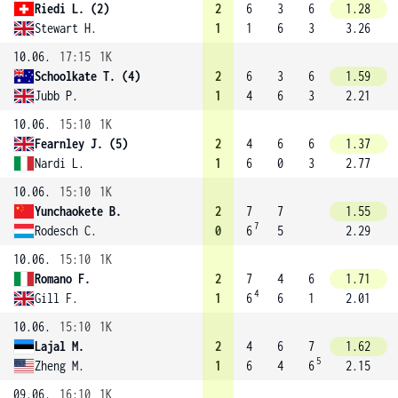
Riedi L. (2)
2
6
3
6
1.28
Stewart H.
1
1
6
3
3.26
10.06.
17:15
1K
Schoolkate T. (4)
2
6
3
6
1.59
Jubb P.
1
4
6
3
2.21
10.06.
15:10
1K
Fearnley J. (5)
2
4
6
6
1.37
Nardi L.
1
6
0
3
2.77
10.06.
15:10
1K
Yunchaokete B.
2
7
7
1.55
7
Rodesch C.
0
6
5
2.29
10.06.
15:10
1K
Romano F.
2
7
4
6
1.71
4
Gill F.
1
6
6
1
2.01
10.06.
15:10
1K
Lajal M.
2
4
6
7
1.62
5
Zheng M.
1
6
4
6
2.15
09.06.
16:10
1K