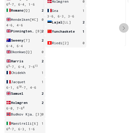
Holmgren
0
4
6
-7, 6-4, 1-6
Romano
[Q]
2
Gea
1
3-6, 6-3, 3-6
Wendelken
[WC]
0
Lajal
[LL]
2
4-6, 4-6
Pinnington Jones
[8]
2
Yunchaokete
1
Sweeny
[7]
2
Riedi
[2]
0
6-4, 6-4
Okonkwo
[Q]
0
Harris
2
5
13
6
-7, 6-4, 7-6
Chidekh
1
Jacquet
1
10
6-1, 6
-7, 4-6
Samuel
2
Holmgren
2
4
6-0, 7-6
Budkov Kjaer
[3]
0
Maestrelli
[6]
1
4
6
-7, 6-3, 1-6