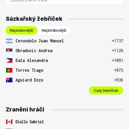
Sázkařský žebříček
Nejziskovější
Nejztrátovější
Cerundolo Juan Manuel
+1737
Obradovic Andrea
+1126
Eala Alexandra
+1091
Torres Tiago
+975
Aguiard Enzo
+936
Celý žebříček
Zranění hráči
Diallo Gabriel