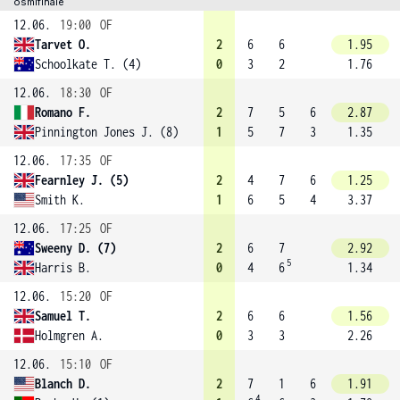
osmifinále
12.06.
19:00
OF
Tarvet O.
2
6
6
1.95
Schoolkate T. (4)
0
3
2
1.76
12.06.
18:30
OF
Romano F.
2
7
5
6
2.87
Pinnington Jones J. (8)
1
5
7
3
1.35
12.06.
17:35
OF
Fearnley J. (5)
2
4
7
6
1.25
Smith K.
1
6
5
4
3.37
12.06.
17:25
OF
Sweeny D. (7)
2
6
7
2.92
5
Harris B.
0
4
6
1.34
12.06.
15:20
OF
Samuel T.
2
6
6
1.56
Holmgren A.
0
3
3
2.26
12.06.
15:10
OF
Blanch D.
2
7
1
6
1.91
4