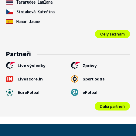
Tararudee Lanlana
Siniaková Kateřina
Munar Jaume
Celý seznam
Partneři
Live výsledky
Zprávy
Livescore.in
Sport odds
EuroFotbal
eFotbal
Další partneři