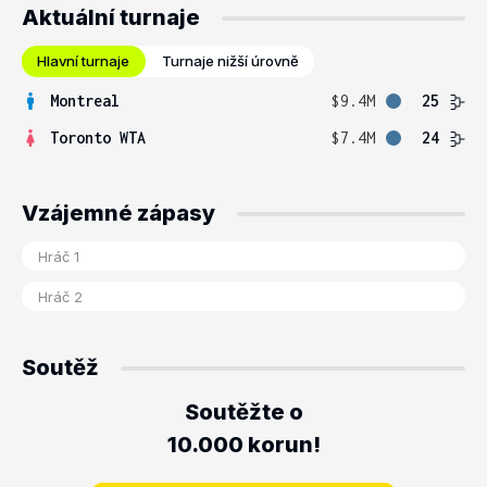
Aktuální turnaje
Hlavní turnaje
Turnaje nižší úrovně
Montreal
$9.4M
25
Toronto WTA
$7.4M
24
Vzájemné zápasy
Soutěž
Soutěžte o
10.000 korun!