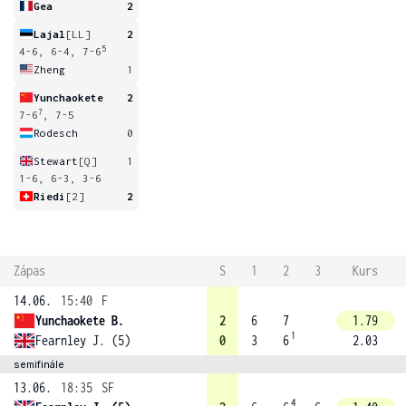
Gea
2
Lajal
[LL]
2
5
4-6, 6-4, 7-6
Zheng
1
Yunchaokete
2
7
7-6
, 7-5
Rodesch
0
Stewart
[Q]
1
1-6, 6-3, 3-6
Riedi
[2]
2
Zápas
S
1
2
3
Kurs
14.06.
15:40
F
Yunchaokete B.
2
6
7
1.79
1
Fearnley J. (5)
0
3
6
2.03
semifinále
13.06.
18:35
SF
4