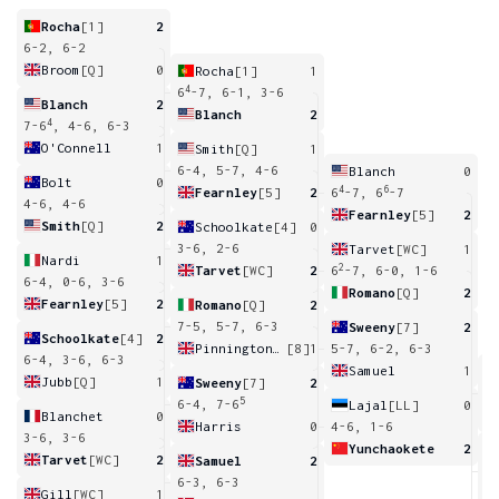
Rocha
[1]
2
6-2, 6-2
Broom
[Q]
0
Rocha
[1]
1
4
6
-7, 6-1, 3-6
Blanch
2
Blanch
2
4
7-6
, 4-6, 6-3
O'Connell
1
Smith
[Q]
1
6-4, 5-7, 4-6
Blanch
0
Bolt
0
4
6
Fearnley
[5]
2
6
-7, 6
-7
4-6, 4-6
Fearnley
[5]
2
Smith
[Q]
2
Schoolkate
[4]
0
3-6, 2-6
Tarvet
[WC]
1
Nardi
1
2
Tarvet
[WC]
2
6
-7, 6-0, 1-6
6-4, 0-6, 3-6
Romano
[Q]
2
Fearnley
[5]
2
Romano
[Q]
2
7-5, 5-7, 6-3
Sweeny
[7]
2
Schoolkate
[4]
2
Pinnington Jones
[8]
1
5-7, 6-2, 6-3
6-4, 3-6, 6-3
Samuel
1
Jubb
[Q]
1
Sweeny
[7]
2
6
5
6-4, 7-6
Lajal
[LL]
0
Blanchet
0
Harris
0
4-6, 1-6
3-6, 3-6
Yunchaokete
2
Tarvet
[WC]
2
Samuel
2
4
6
6-3, 6-3
Gill
[WC]
1