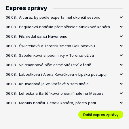
Expres zprávy
06.08.
Alcaraz by podle experta měl ukončit sezonu
06.08.
Pegulaová nadělila přemožitelce Siniakové kanára
06.08.
Fils nedal šanci Navonemu
06.08.
Šwiateková v Torontu smetla Golubicovou
06.08.
Sabalenková si podmínky v Torontu užívá
06.08.
Valdmannová píše osmé vítězství v řadě
06.08.
Laboutková i Alena Kovačková v Lipsku postupují
06.08.
Knutsonová je ve Varšavě v semifinále
06.08.
Lehečka a Bartůňková o osmifinále na Masters
06.08.
Monfils nadělil Tienovi kanára, přesto padl
Další expres zprávy