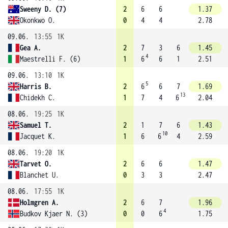
Sweeny D. (7)
2
6
6
1.37
Okonkwo O.
0
4
4
2.78
09.06.
13:55
1K
Gea A.
2
7
3
6
1.45
4
Maestrelli F. (6)
1
6
6
1
2.51
09.06.
13:10
1K
5
Harris B.
2
6
6
7
1.69
13
Chidekh C.
1
7
4
6
2.04
08.06.
19:25
1K
Samuel T.
2
1
7
6
1.43
10
Jacquet K.
1
6
6
4
2.59
08.06.
19:20
1K
Tarvet O.
2
6
6
1.47
Blanchet U.
0
3
3
2.47
08.06.
17:55
1K
Holmgren A.
2
6
7
1.96
4
Budkov Kjaer N. (3)
0
0
6
1.75