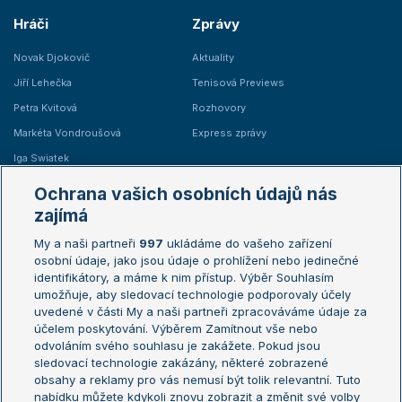
Hráči
Zprávy
Novak Djokovič
Aktuality
Jiří Lehečka
Tenisová Previews
Petra Kvitová
Rozhovory
Markéta Vondroušová
Express zprávy
Iga Swiatek
Marie Bouzková
Ochrana vašich osobních údajů nás
Žebříčky
Kalendář turnajů
zajímá
My a naši partneři
997
ukládáme do vašeho zařízení
Žebříček ATP (muži)
Australian Open
osobní údaje, jako jsou údaje o prohlížení nebo jedinečné
Žebříček WTA (ženy)
French Open
identifikátory, a máme k nim přístup. Výběr Souhlasím
umožňuje, aby sledovací technologie podporovaly účely
Sázkařský žebříček
Wimbledon
uvedené v části My a naši partneři zpracováváme údaje za
US Open
účelem poskytování. Výběrem Zamítnout vše nebo
odvoláním svého souhlasu je zakážete. Pokud jsou
Turnaj mistrů
sledovací technologie zakázány, některé zobrazené
Turnaj mistryň
obsahy a reklamy pro vás nemusí být tolik relevantní. Tuto
Aktualní trendy
nabídku můžete kdykoli znovu zobrazit a změnit své volby