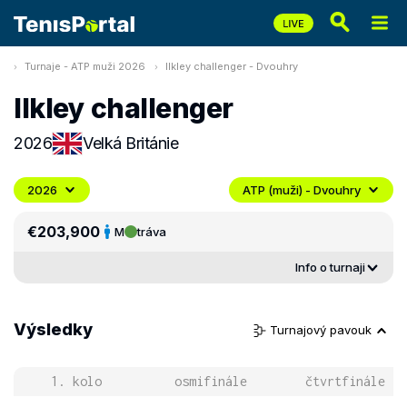
Turnaje - ATP muži 2026
Ilkley challenger - Dvouhry
Ilkley challenger
2026
Velká Británie
2026
ATP (muži) - Dvouhry
€203,900
M
tráva
Info o turnaji
Výsledky
Turnajový pavouk
1. kolo
osmifinále
čtvrtfinále