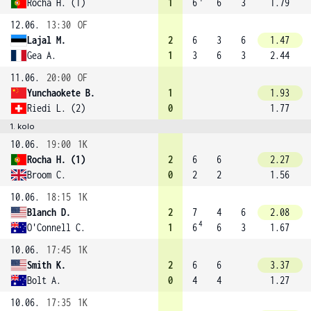
Rocha H. (1)
1
6
6
3
1.79
12.06.
13:30
OF
Lajal M.
2
6
3
6
1.47
Gea A.
1
3
6
3
2.44
11.06.
20:00
OF
Yunchaokete B.
1
1.93
Riedi L. (2)
0
1.77
1. kolo
10.06.
19:00
1K
Rocha H. (1)
2
6
6
2.27
Broom C.
0
2
2
1.56
10.06.
18:15
1K
Blanch D.
2
7
4
6
2.08
4
O'Connell C.
1
6
6
3
1.67
10.06.
17:45
1K
Smith K.
2
6
6
3.37
Bolt A.
0
4
4
1.27
10.06.
17:35
1K