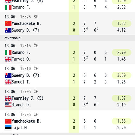
Fearnley J. (5)
2
6
6
6
1.40
Romano F.
1
3
7
4
2.82
13.06.
16:25
SF
Yunchaokete B.
2
7
7
1.22
4
6
Sweeny D. (7)
0
6
6
4.12
čtvrtfinále
13.06.
12:15
ČF
Romano F.
2
7
0
6
2.70
2
Tarvet O.
1
6
6
1
1.45
13.06.
12:10
ČF
Sweeny D. (7)
2
5
6
6
3.80
Samuel T.
1
7
2
3
1.26
13.06.
12:05
ČF
Fearnley J. (5)
2
7
7
1.67
4
6
Blanch D.
0
6
6
2.19
13.06.
12:05
ČF
Yunchaokete B.
2
6
6
1.66
Lajal M.
0
4
1
2.20