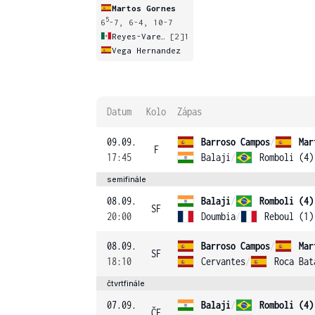
Martos Gornes
5
6
-7, 6-4, 10-7
Reyes-Varela
[2]
1
Vega Hernandez
Datum
Kolo
Zápas
09.09.
Barroso Campos
/
Mar
F
17:45
Balaji
/
Romboli (4)
semifinále
08.09.
Balaji
/
Romboli (4)
SF
20:00
Doumbia
/
Reboul (1)
08.09.
Barroso Campos
/
Mar
SF
18:10
Cervantes
/
Roca Bat
čtvrtfinále
07.09.
Balaji
/
Romboli (4)
ČF