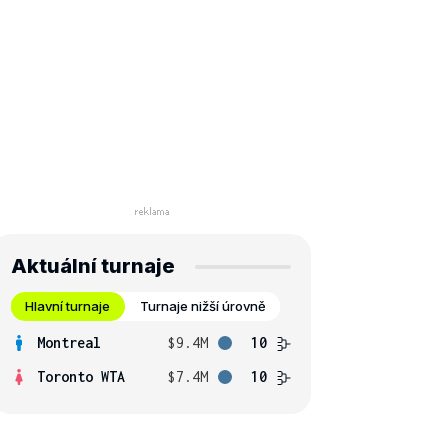
Aktuální turnaje
Hlavní turnaje
Turnaje nižší úrovně
Montreal
$9.4M
10
Toronto WTA
$7.4M
10