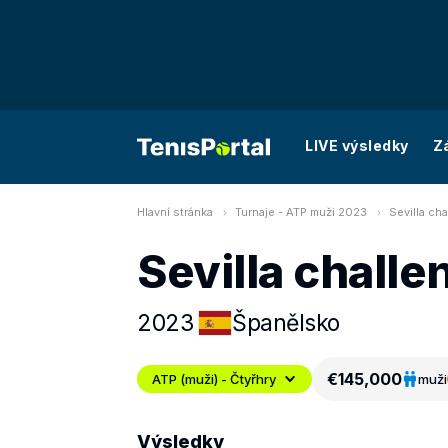
LIVE výsledky
Z
Hlavní stránka
Turnaje - ATP muži 2023
Sevilla cha
Sevilla challe
2023
Španělsko
€145,000
ATP (muži) - Čtyřhry
muži
Výsledky