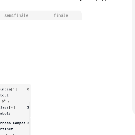
semifinále
finále
oumbia
[1]
0
eboul
4
 6
-7
alaji
[4]
2
omboli
arroso Campos
2
artinez
 3-6, 10-5