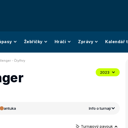
ápasy
Žebříčky
Hráči
Zprávy
Kalendář t
llenger - Čtyřhry
nger
2023
antuka
Info o turnaji
Turnajový pavouk