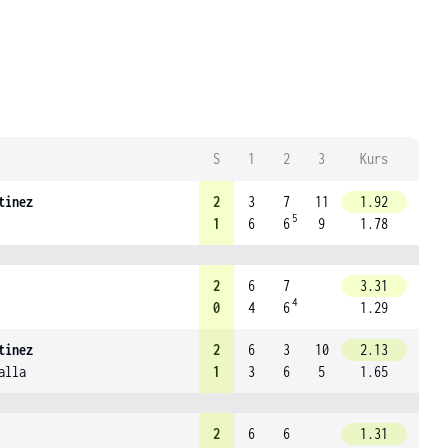
S
1
2
3
Kurs
tinez
2
3
7
11
1.92
5
1
6
6
9
1.78
2
6
7
3.31
4
0
4
6
1.29
tinez
2
6
3
10
2.13
alla
1
3
6
5
1.65
2
6
6
1.31