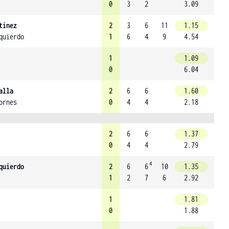
0
3
2
3.09
tinez
2
3
6
11
1.15
quierdo
1
6
4
9
4.54
1
1.09
0
6.04
alla
2
6
6
1.60
ornes
0
4
4
2.18
2
6
6
1.37
0
4
4
2.79
4
quierdo
2
6
6
10
1.35
1
2
7
6
2.92
1
1.81
0
1.88