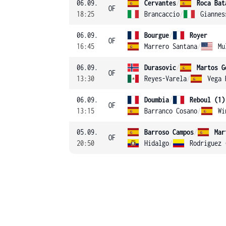
06.09.
Cervantes
/
Roca Bat
OF
18:25
Brancaccio
/
Giannes
06.09.
Bourgue
/
Royer
OF
16:45
Marrero Santana
/
Mu
06.09.
Durasovic
/
Martos G
OF
13:30
Reyes-Varela
/
Vega 
06.09.
Doumbia
/
Reboul (1)
OF
13:15
Barranco Cosano
/
Wi
05.09.
Barroso Campos
/
Mar
OF
20:50
Hidalgo
/
Rodriguez 