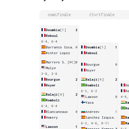
osmifinále
čtvrtfinále
Doumbia
[1]
2
Reboul
6-4, 6-4
Barranco Cosano
0
Doumbia
[1]
1
Winter Lopez
Reboul
Marrero Santana
[WC]
0
Bourgue
0
Mulye
Royer
3-6, 2-6
Bourgue
2
Balaji
[4]
2
Royer
Romboli
D
6-3, 6-2
R
Balaji
[4]
2
Lawson
0
4-6,
Romboli
Vasa
B
6-4, 6-4
R
Blancaneaux
0
Andreev
1
Hemery
Sanchez Izquierdo
B
6-3, 4-6, 9-11
M
Lawson
1
Barroso Campos
2
6-3,