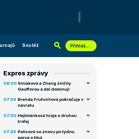
urnajů
Soutěž
Přihlášení
Expres zprávy
08:00
Siniaková a Zhang zničily
Gauffovou a dál dominují
07:54
Brenda Fruhvirtová pokračuje v
návratu
07:50
Hejtmánková hraje o druhou
trofej
07:45
Palicová se znovu po týdnu
porve o titul