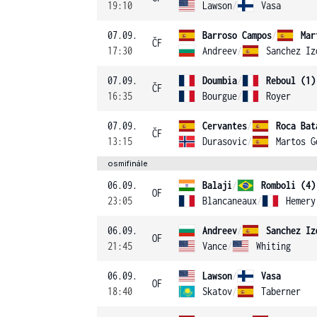
19:10
Lawson
/
Vasa
07.09.
Barroso Campos
/
Mar
ČF
17:30
Andreev
/
Sanchez Iz
07.09.
Doumbia
/
Reboul (1)
ČF
16:35
Bourgue
/
Royer
07.09.
Cervantes
/
Roca Bat
ČF
13:15
Durasovic
/
Martos G
osmifinále
06.09.
Balaji
/
Romboli (4)
OF
23:05
Blancaneaux
/
Hemery
06.09.
Andreev
/
Sanchez Iz
OF
21:45
Vance
/
Whiting
06.09.
Lawson
/
Vasa
OF
18:40
Skatov
/
Taberner