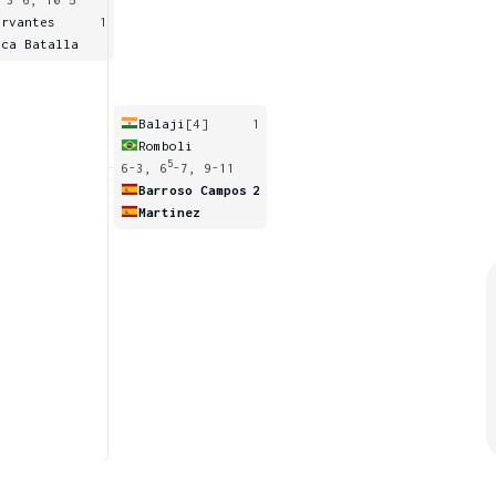
ervantes
1
oca Batalla
Balaji
[4]
1
Romboli
5
6-3, 6
-7, 9-11
Barroso Campos
2
Martinez