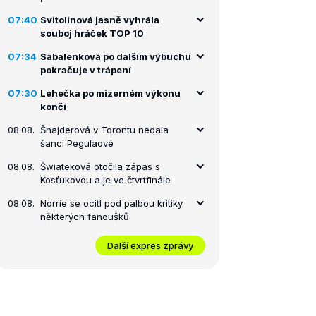
07:40
Svitolinová jasně vyhrála
souboj hráček TOP 10
07:34
Sabalenková po dalším výbuchu
pokračuje v trápení
07:30
Lehečka po mizerném výkonu
končí
08.08.
Šnajderová v Torontu nedala
šanci Pegulaové
08.08.
Šwiateková otočila zápas s
Kosťukovou a je ve čtvrtfinále
08.08.
Norrie se ocitl pod palbou kritiky
některých fanoušků
Další expres zprávy