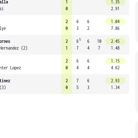
alla
1
1.35
si
0
2.91
2
6
6
1.04
lye
0
3
2
7.86
5
ornes
2
6
6
10
2.45
Hernandez (2)
1
7
4
7
1.48
2
6
6
1.15
nter Lopez
0
4
4
4.62
tinez
2
7
6
2.93
(3)
0
5
3
1.34