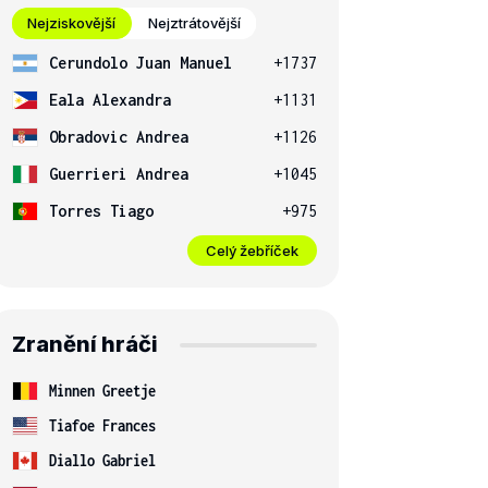
Nejziskovější
Nejztrátovější
Cerundolo Juan Manuel
+1737
Eala Alexandra
+1131
Obradovic Andrea
+1126
Guerrieri Andrea
+1045
Torres Tiago
+975
Celý žebříček
Zranění hráči
Minnen Greetje
Tiafoe Frances
Diallo Gabriel