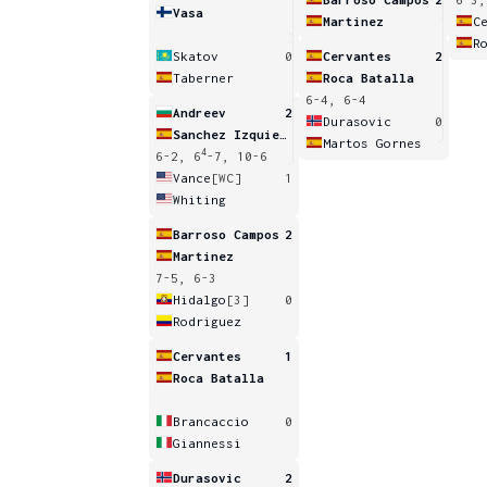
Vasa
Martinez
C
R
Skatov
0
Cervantes
2
Taberner
Roca Batalla
6-4, 6-4
Andreev
2
Durasovic
0
Sanchez Izquierdo
Martos Gornes
4
6-2, 6
-7, 10-6
Vance
[WC]
1
Whiting
Barroso Campos
2
Martinez
7-5, 6-3
Hidalgo
[3]
0
Rodriguez
Cervantes
1
Roca Batalla
Brancaccio
0
Giannessi
Durasovic
2