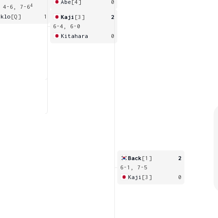
Abe
[4]
0
4
 4-6, 7-6
aklo
[Q]
1
Kaji
[3]
2
6-4, 6-0
Kitahara
0
Back
[1]
2
6-1, 7-5
Kaji
[3]
0