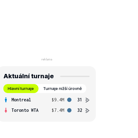
Aktuální turnaje
Hlavní turnaje
Turnaje nižší úrovně
Montreal
$9.4M
31
Toronto WTA
$7.4M
32