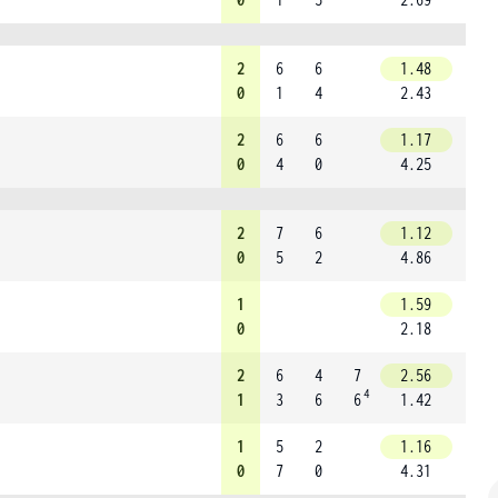
2
6
6
1.48
0
1
4
2.43
2
6
6
1.17
0
4
0
4.25
2
7
6
1.12
0
5
2
4.86
1
1.59
0
2.18
2
6
4
7
2.56
4
1
3
6
6
1.42
1
5
2
1.16
0
7
0
4.31