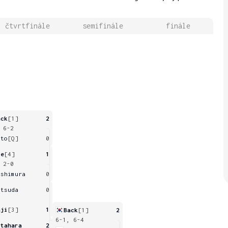
čtvrtfinále
semifinále
finále
ack
[1]
2
 6-2
ato
[Q]
0
be
[4]
1
 2-0
ishimura
0
atsuda
0
aji
[3]
1
Back
[1]
2
6-1, 6-4
itahara
2