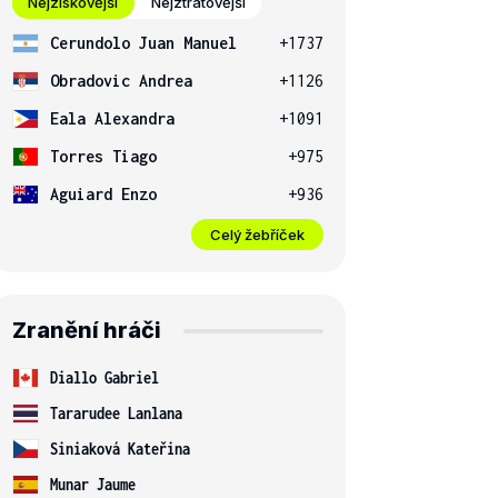
Nejziskovější
Nejztrátovější
Cerundolo Juan Manuel
+1737
Obradovic Andrea
+1126
Eala Alexandra
+1091
Torres Tiago
+975
Aguiard Enzo
+936
Celý žebříček
Zranění hráči
Diallo Gabriel
Tararudee Lanlana
Siniaková Kateřina
Munar Jaume