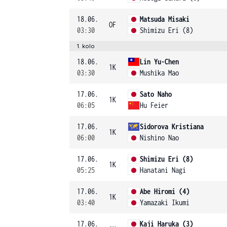
18.06.
Matsuda Misaki
OF
03:30
Shimizu Eri (8)
1. kolo
18.06.
Lin Yu-Chen
1K
03:30
Mushika Mao
17.06.
Sato Naho
1K
06:05
Hu Feier
17.06.
Sidorova Kristiana
1K
06:00
Nishino Nao
17.06.
Shimizu Eri (8)
1K
05:25
Hanatani Nagi
17.06.
Abe Hiromi (4)
1K
03:40
Yamazaki Ikumi
17.06.
Kaji Haruka (3)