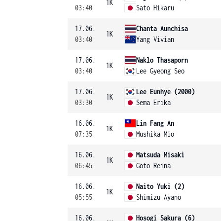
1K
03:40
Sato Hikaru
17.06.
Chanta Aunchisa
1K
03:40
Yang Vivian
17.06.
Naklo Thasaporn
1K
03:40
Lee Gyeong Seo
17.06.
Lee Eunhye (2000)
1K
03:30
Sema Erika
16.06.
Lin Fang An
1K
07:35
Mushika Mio
16.06.
Matsuda Misaki
1K
06:45
Goto Reina
16.06.
Naito Yuki (2)
1K
05:55
Shimizu Ayano
16.06.
Hosogi Sakura (6)