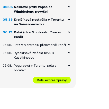
06:05
Noskové první zápas po
Wimbledonu nevyšel
05:39
Krejčíková nestačila v Torontu
na Samsonovovou
00:12
Další šok v Montrealu, Zverev
končí
05.08.
Fritz v Montrealu překvapivě končí
05.08.
Rybakinová zvládla bitvu s
Kasatkinovou
05.08.
Pegulaová v Torontu začala
obratem
Další expres zprávy