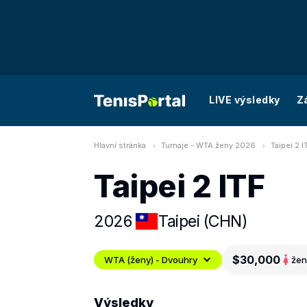
LIVE výsledky
Z
Hlavní stránka
Turnaje - WTA ženy 2026
Taipei 2 
Taipei 2 ITF
2026
Taipei (CHN)
$30,000
WTA (ženy) - Dvouhry
žen
Výsledky