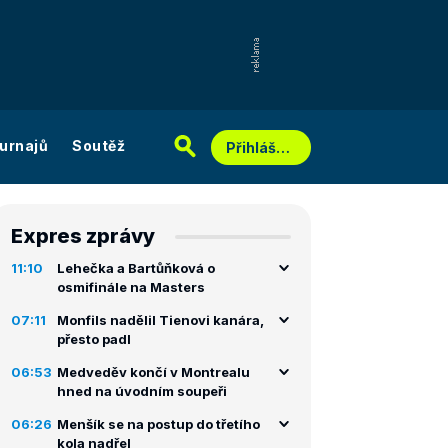
urnajů
Soutěž
Přihlášení
Expres zprávy
11:10
Lehečka a Bartůňková o
osmifinále na Masters
07:11
Monfils nadělil Tienovi kanára,
přesto padl
06:53
Medveděv končí v Montrealu
hned na úvodním soupeři
06:26
Menšík se na postup do třetího
kola nadřel