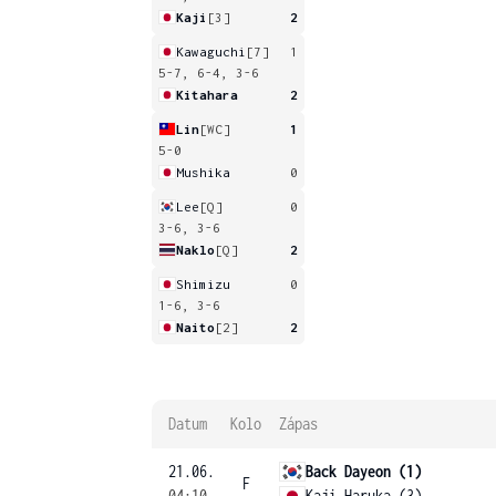
Kaji
[3]
2
Kawaguchi
[7]
1
5-7, 6-4, 3-6
Kitahara
2
Lin
[WC]
1
5-0
Mushika
0
Lee
[Q]
0
3-6, 3-6
Naklo
[Q]
2
Shimizu
0
1-6, 3-6
Naito
[2]
2
Datum
Kolo
Zápas
21.06.
Back Dayeon (1)
F
04:10
Kaji Haruka (3)