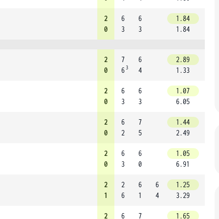
2
6
6
1.84
0
3
3
1.84
2
7
6
2.89
3
0
6
4
1.33
2
6
6
1.07
0
3
3
6.05
2
6
7
1.44
0
2
5
2.49
2
6
6
1.05
0
3
0
6.91
2
2
6
6
1.25
1
6
1
4
3.29
2
6
7
1.65