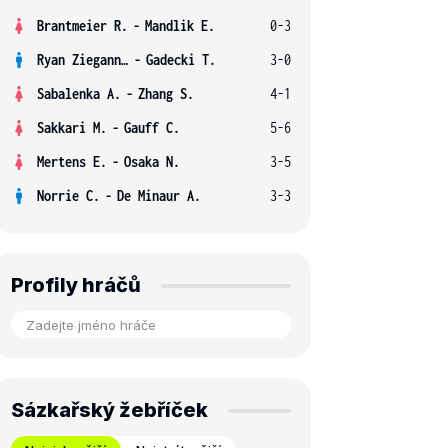
Brantmeier R.
-
Mandlik E.
0-3
Ryan Ziegann S.
-
Gadecki T.
3-0
Sabalenka A.
-
Zhang S.
4-1
Sakkari M.
-
Gauff C.
5-6
Mertens E.
-
Osaka N.
3-5
Norrie C.
-
De Minaur A.
3-3
Profily hráčů
Sázkařský žebříček