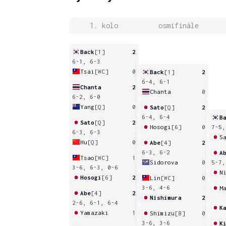
1. kolo
osmifinále
Back
[1]
2
6-1, 6-3
Tsai
[WC]
0
Back
[1]
2
6-4, 6-1
Chanta
2
Chanta
0
6-2, 6-0
Yang
[Q]
0
Sato
[Q]
2
6-4, 6-4
B
Sato
[Q]
2
Hosogi
[6]
0
7-5,
6-3, 6-3
S
Hu
[Q]
0
Abe
[4]
2
6-3, 6-2
A
Tsao
[WC]
1
Sidorova
0
5-7,
3-6, 6-3, 0-6
N
Hosogi
[6]
2
Lin
[WC]
0
3-6, 4-6
M
Abe
[4]
2
Nishimura
2
2-6, 6-1, 6-4
K
Yamazaki
1
Shimizu
[8]
0
3-6, 3-6
K