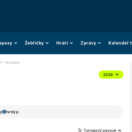
ápasy
Žebříčky
Hráči
Zprávy
Kalendář t
ITF - Dvouhry
2026
y
tvrdý p.
Turnajový pavouk