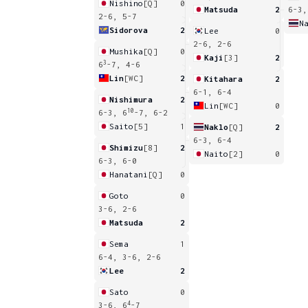
Nishino
[Q]
0
Matsuda
2
6-3,
2-6, 5-7
N
Sidorova
2
Lee
0
2-6, 2-6
Mushika
[Q]
0
Kaji
[3]
2
3
6
-7, 4-6
Lin
[WC]
2
Kitahara
2
6-1, 6-4
Nishimura
2
Lin
[WC]
0
10
6-3, 6
-7, 6-2
Saito
[5]
1
Naklo
[Q]
2
6-3, 6-4
Shimizu
[8]
2
Naito
[2]
0
6-3, 6-0
Hanatani
[Q]
0
Goto
0
3-6, 2-6
Matsuda
2
Sema
1
6-4, 3-6, 2-6
Lee
2
Sato
0
4
3-6, 6
-7