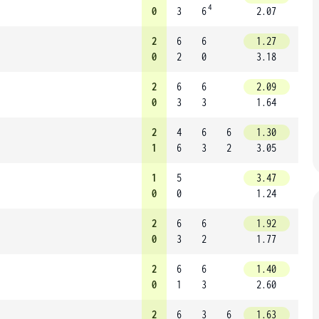
4
0
3
6
2.07
2
6
6
1.27
0
2
0
3.18
2
6
6
2.09
0
3
3
1.64
2
4
6
6
1.30
1
6
3
2
3.05
1
5
3.47
0
0
1.24
2
6
6
1.92
0
3
2
1.77
2
6
6
1.40
0
1
3
2.60
2
6
3
6
1.63