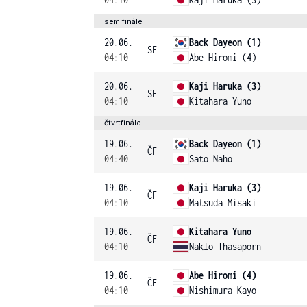
semifinále
20.06.
Back Dayeon (1)
SF
04:10
Abe Hiromi (4)
20.06.
Kaji Haruka (3)
SF
04:10
Kitahara Yuno
čtvrtfinále
19.06.
Back Dayeon (1)
ČF
04:40
Sato Naho
19.06.
Kaji Haruka (3)
ČF
04:10
Matsuda Misaki
19.06.
Kitahara Yuno
ČF
04:10
Naklo Thasaporn
19.06.
Abe Hiromi (4)
ČF
04:10
Nishimura Kayo