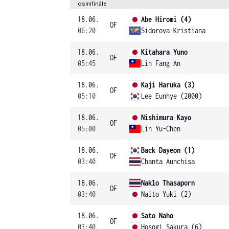
osmifinále
18.06.
Abe Hiromi (4)
OF
06:20
Sidorova Kristiana
18.06.
Kitahara Yuno
OF
05:45
Lin Fang An
18.06.
Kaji Haruka (3)
OF
05:10
Lee Eunhye (2000)
18.06.
Nishimura Kayo
OF
05:00
Lin Yu-Chen
18.06.
Back Dayeon (1)
OF
03:40
Chanta Aunchisa
18.06.
Naklo Thasaporn
OF
03:40
Naito Yuki (2)
18.06.
Sato Naho
OF
03:40
Hosogi Sakura (6)