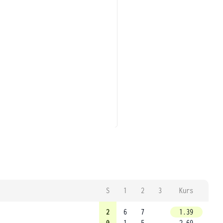
S
1
2
3
Kurs
2
6
7
1.39
0
1
5
2.69