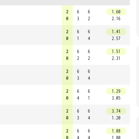
2
6
6
1.60
0
3
2
2.16
2
6
6
1.41
0
1
4
2.57
2
6
6
1.51
0
2
2
2.31
2
6
6
0
3
4
2
6
6
1.29
0
4
1
3.05
2
6
6
3.74
0
3
4
1.20
2
6
6
1.88
0
4
4
1.80