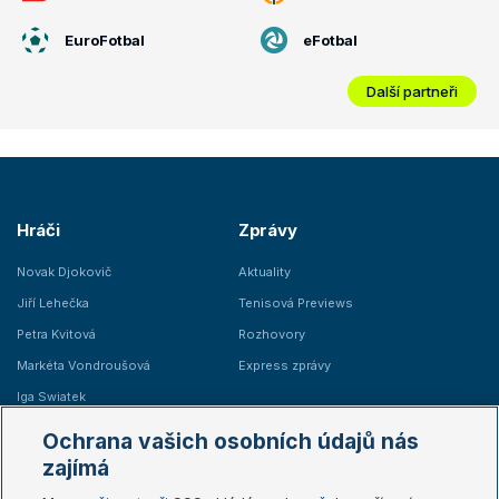
EuroFotbal
eFotbal
Další partneři
Hráči
Zprávy
Novak Djokovič
Aktuality
Jiří Lehečka
Tenisová Previews
Petra Kvitová
Rozhovory
Markéta Vondroušová
Express zprávy
Iga Swiatek
Marie Bouzková
Ochrana vašich osobních údajů nás
Žebříčky
Kalendář turnajů
zajímá