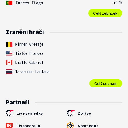
Torres Tiago
+975
Celý žebříček
Zranění hráči
Minnen Greetje
Tiafoe Frances
Diallo Gabriel
Tararudee Lanlana
Celý seznam
Partneři
Live výsledky
Zprávy
Livescore.in
Sport odds