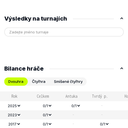
Výsledky na turnajích
Bilance hráče
Dvouhra
Čtyřhra
Smíšené čtyřhry
Rok
Celkem
Antuka
Tvrdý p.
H
-
2025
0/1
0/1
-
-
2023
0/1
-
2017
0/1
0/1