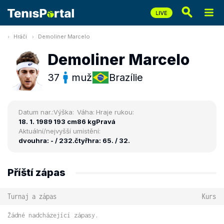
Hráči
Demoliner Marcelo
Demoliner Marcelo
37
muž
Brazílie
Datum nar.:
Výška:
Váha:
Hraje rukou:
18. 1. 1989
193 cm
86 kg
Pravá
Aktuální/nejvyšší umístění:
dvouhra: - / 232.
čtyřhra: 65. / 32.
Příští zápas
Turnaj a zápas
Kurs
Žádné nadcházející zápasy.