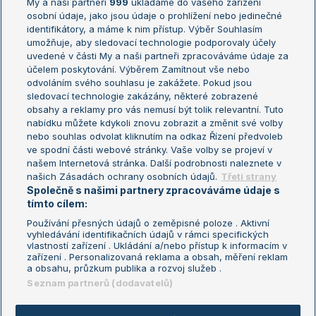
My a naši partneři
999
ukládáme do vašeho zařízení
Žebříček ATP (muži)
Australian Open
osobní údaje, jako jsou údaje o prohlížení nebo jedinečné
Žebříček WTA (ženy)
French Open
identifikátory, a máme k nim přístup. Výběr Souhlasím
umožňuje, aby sledovací technologie podporovaly účely
Sázkařský žebříček
Wimbledon
uvedené v části My a naši partneři zpracováváme údaje za
US Open
účelem poskytování. Výběrem Zamítnout vše nebo
odvoláním svého souhlasu je zakážete. Pokud jsou
Turnaj mistrů
sledovací technologie zakázány, některé zobrazené
Turnaj mistryň
obsahy a reklamy pro vás nemusí být tolik relevantní. Tuto
Aktualní trendy
nabídku můžete kdykoli znovu zobrazit a změnit své volby
nebo souhlas odvolat kliknutím na odkaz Řízení předvoleb
ve spodní části webové stránky. Vaše volby se projeví v
Fotbalové přestupy
našem Internetová stránka. Další podrobnosti naleznete v
Livesport Daily
našich Zásadách ochrany osobních údajů.
Třetí strany
Společně s našimi partnery zpracováváme údaje s
LS Prague Open
tímto cílem:
Používání přesných údajů o zeměpisné poloze . Aktivní
vyhledávání identifikačních údajů v rámci specifických
vlastností zařízení . Ukládání a/nebo přístup k informacím v
Podmínky užití
Nastavení soukromí
zařízení . Personalizovaná reklama a obsah, měření reklam
GDPR a žurnalistika
Reklama
a obsahu, průzkum publika a rozvoj služeb .
Informace o zpracování osobních
Kontakt
Seznam partnerů (dodavatelů)
údajů
Tiráž