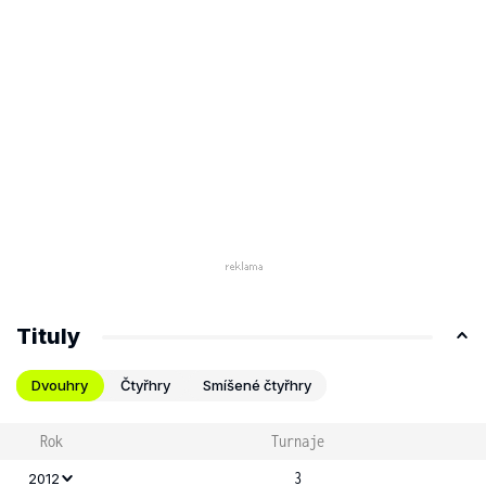
Tituly
Dvouhry
Čtyřhry
Smíšené čtyřhry
Rok
Turnaje
3
2012