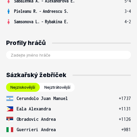
Sabalenka A.
-
Alexandrova E.
5-4
Pieleanu R.
-
Andreescu S.
3-4
Samsonova L.
-
Rybakina E.
4-2
Profily hráčů
Sázkařský žebříček
Nejziskovější
Nejztrátovější
Cerundolo Juan Manuel
+1737
Eala Alexandra
+1131
Obradovic Andrea
+1126
Guerrieri Andrea
+981