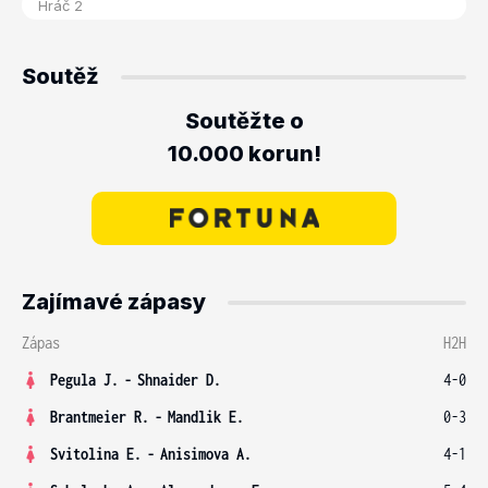
Soutěž
Soutěžte o
10.000 korun!
Zajímavé zápasy
Zápas
H2H
Pegula J.
-
Shnaider D.
4-0
Brantmeier R.
-
Mandlik E.
0-3
Svitolina E.
-
Anisimova A.
4-1