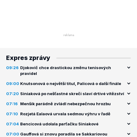
Expres zprávy
09:26
Djokovič chce drastickou změnu tenisových
pravidel
09:00
Knutsonová o největší titul, Palicová o další finále
07:20
Siniaková po nešťastné skreči slaví drtivé vítězství
07:16
Menšík parádně zvládl nebezpečnou hrozbu
07:10
Rozjetá Ealaová urvala sedmou výhru v řadě
07:04
Bencicová udolala parťačku Siniakové
07:00
Gauffová si znovu poradila se Sakkariovou