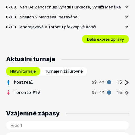
07.08.
Van De Zandschulp vyřadil Hurkacze, vyhlíží Menšíka
07.08.
Shelton v Montrealu nezaváhal
07.08.
Andrejevová v Torontu překvapivě končí
Další expres zprávy
Aktuální turnaje
Hlavní turnaje
Turnaje nižší úrovně
Montreal
$9.4M
16
Toronto WTA
$7.4M
16
Vzájemné zápasy