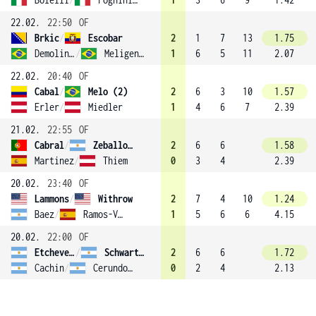
22.02.
22:50
OF
Brkic
/
Escobar
2
1
7
13
1.75
Demoliner
/
Meligeni Rodrigues Alves
1
6
5
11
2.07
22.02.
20:40
OF
Cabal
/
Melo (2)
2
6
3
10
1.57
Erler
/
Miedler
1
4
6
7
2.39
21.02.
22:55
OF
Cabral
/
Zeballos (4)
2
6
6
1.58
Martinez
/
Thiem
0
3
4
2.39
20.02.
23:40
OF
Lammons
/
Withrow
2
7
4
10
1.24
Baez
/
Ramos-Vinolas
1
5
6
6
4.15
20.02.
22:00
OF
Etcheverry
/
Schwartzman
2
6
6
1.72
Cachin
/
Cerundolo
0
2
4
2.13