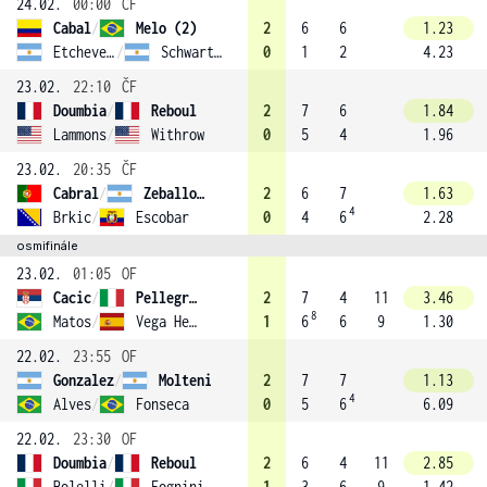
24.02.
00:00
ČF
Cabal
/
Melo (2)
2
6
6
1.23
Etcheverry
/
Schwartzman
0
1
2
4.23
23.02.
22:10
ČF
Doumbia
/
Reboul
2
7
6
1.84
Lammons
/
Withrow
0
5
4
1.96
23.02.
20:35
ČF
Cabral
/
Zeballos (4)
2
6
7
1.63
4
Brkic
/
Escobar
0
4
6
2.28
osmifinále
23.02.
01:05
OF
Cacic
/
Pellegrino
2
7
4
11
3.46
8
Matos
/
Vega Hernandez (1)
1
6
6
9
1.30
22.02.
23:55
OF
Gonzalez
/
Molteni
2
7
7
1.13
4
Alves
/
Fonseca
0
5
6
6.09
22.02.
23:30
OF
Doumbia
/
Reboul
2
6
4
11
2.85
Bolelli
/
Fognini (3)
1
3
6
9
1.42