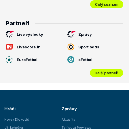
Celý seznam
Partneři
Live výsledky
Zprávy
Livescore.in
Sport odds
EuroFotbal
eFotbal
Další partneři
Hráči
Zprávy
Novak Djokovič
Aktuality
Jiří Lehečka
Tenisová Previews