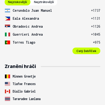
Nejziskovější
Nejztrátovější
Cerundolo Juan Manuel
+1737
Eala Alexandra
+1131
Obradovic Andrea
+1126
Guerrieri Andrea
+1045
Torres Tiago
+975
Celý žebříček
Zranění hráči
Minnen Greetje
Tiafoe Frances
Diallo Gabriel
Tararudee Lanlana