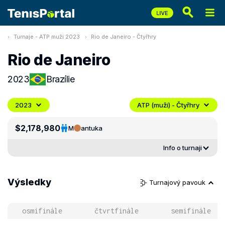
Turnaje - ATP muži 2023
Rio de Janeiro - Čtyřhry
Rio de Janeiro
2023
Brazílie
2023
ATP (muži) - Čtyřhry
$2,178,980
M
antuka
Info o turnaji
Výsledky
Turnajový pavouk
osmifinále
čtvrtfinále
semifinále