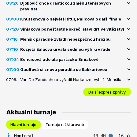
09:26
Djokovič chce drastickou změnu tenisových
pravidel
09:00
Knutsonová o největší titul, Palicová o další finále
07:20
Siniaková po nešťastné skreči slaví drtivé vítězství
07:16
Menšík parádně zvládl nebezpečnou hrozbu
07:10
Rozjetá Ealaová urvala sedmou výhru v řadě
07:04
Bencicová udolala parťačku Siniakové
07:00
Gauffová si znovu poradila se Sakkariovou
07.08.
Van De Zandschulp vyřadil Hurkacze, vyhlíží Menšíka
Další expres zprávy
Aktuální turnaje
Hlavní turnaje
Turnaje nižší úrovně
Montreal
$9.4M
16