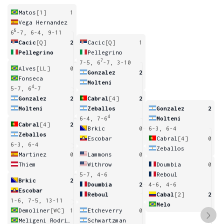
Matos
[1]
1
Vega Hernandez
8
6
-7, 6-4, 9-11
Cacic
[Q]
2
Cacic
[Q]
1
Pellegrino
Pellegrino
7
7-5, 6
-7, 3-10
Alves
[LL]
0
Gonzalez
2
Fonseca
Molteni
4
5-7, 6
-7
Gonzalez
2
Cabral
[4]
2
Molteni
Zeballos
Gonzalez
2
4
6-4, 7-6
Molteni
Cabral
[4]
2
Brkic
0
6-3, 6-4
Zeballos
Escobar
Cabral
[4]
0
6-3, 6-4
Zeballos
Martinez
0
Lammons
0
Thiem
Withrow
Doumbia
0
5-7, 4-6
Reboul
Brkic
2
Doumbia
2
4-6, 4-6
Escobar
Reboul
Cabal
[2]
2
1-6, 7-5, 13-11
Melo
Demoliner
[WC]
1
Etcheverry
0
Meligeni Rodrigues Alves
Schwartzman