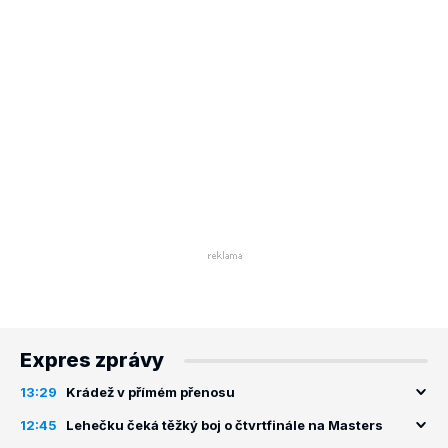
Expres zprávy
13:29
Krádež v přímém přenosu
12:45
Lehečku čeká těžký boj o čtvrtfinále na Masters