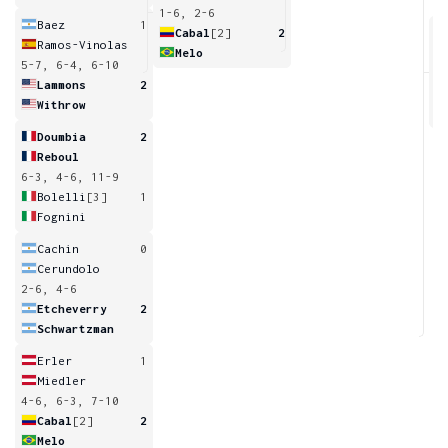
1-6, 2-6
Baez
1
Cabal
[2]
2
Ramos-Vinolas
Melo
5-7, 6-4, 6-10
6
Lammons
2
Withrow
Doumbia
2
Reboul
6-3, 4-6, 11-9
Bolelli
[3]
1
Fognini
Cachin
0
Cerundolo
2-6, 4-6
Etcheverry
2
Schwartzman
Erler
1
Miedler
4-6, 6-3, 7-10
Cabal
[2]
2
Melo