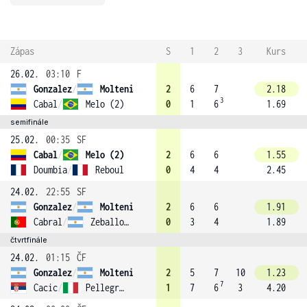
Zápas
S
1
2
3
Kurs
26.02.
03:10
F
Gonzalez
/
Molteni
2
6
7
2.18
3
Cabal
/
Melo (2)
0
1
6
1.69
semifinále
25.02.
00:35
SF
Cabal
/
Melo (2)
2
6
6
1.55
Doumbia
/
Reboul
0
4
4
2.45
24.02.
22:55
SF
Gonzalez
/
Molteni
2
6
6
1.91
Cabral
/
Zeballos (4)
0
3
4
1.89
čtvrtfinále
24.02.
01:15
ČF
Gonzalez
/
Molteni
2
5
7
10
1.23
7
Cacic
/
Pellegrino
1
7
6
3
4.20