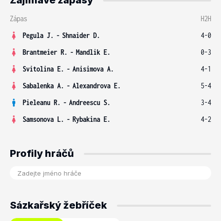
Zajímavé zápasy
Zápas
H2H
Pegula J.
-
Shnaider D.
4-0
Brantmeier R.
-
Mandlik E.
0-3
Svitolina E.
-
Anisimova A.
4-1
Sabalenka A.
-
Alexandrova E.
5-4
Pieleanu R.
-
Andreescu S.
3-4
Samsonova L.
-
Rybakina E.
4-2
Profily hráčů
Sázkařský žebříček