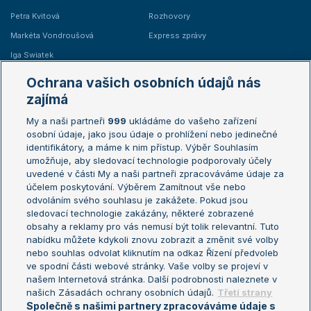
Petra Kvitová
Rozhovory
Markéta Vondroušová
Express zprávy
Iga Swiatek
Marie Bouzková
Ochrana vašich osobních údajů nás
Žebříčky
Kalendář turnajů
zajímá
My a naši partneři
999
ukládáme do vašeho zařízení
Žebříček ATP (muži)
Australian Open
osobní údaje, jako jsou údaje o prohlížení nebo jedinečné
Žebříček WTA (ženy)
French Open
identifikátory, a máme k nim přístup. Výběr Souhlasím
umožňuje, aby sledovací technologie podporovaly účely
Sázkařský žebříček
Wimbledon
uvedené v části My a naši partneři zpracováváme údaje za
US Open
účelem poskytování. Výběrem Zamítnout vše nebo
odvoláním svého souhlasu je zakážete. Pokud jsou
Turnaj mistrů
sledovací technologie zakázány, některé zobrazené
Turnaj mistryň
obsahy a reklamy pro vás nemusí být tolik relevantní. Tuto
Aktualní trendy
nabídku můžete kdykoli znovu zobrazit a změnit své volby
nebo souhlas odvolat kliknutím na odkaz Řízení předvoleb
ve spodní části webové stránky. Vaše volby se projeví v
Fotbalové přestupy
našem Internetová stránka. Další podrobnosti naleznete v
Livesport Daily
našich Zásadách ochrany osobních údajů.
Třetí strany
Společně s našimi partnery zpracováváme údaje s
LS Prague Open