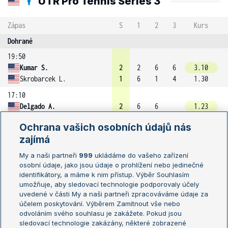
UTR Pro Tennis Series 3
Zápas
S
1
2
3
Kurs
Dohrané
19:50
Kumar S.
2
2
6
6
3.10
Skrobarcek L.
1
6
1
4
1.30
17:10
Delgado A.
2
6
6
1.23
Long D.
0
2
4
3.60
Ochrana vašich osobních údajů nás
17:00
zajímá
Avram G.
2
7
6
1.18
My a naši partneři
999
ukládáme do vašeho zařízení
Taube M.
0
5
3
4.10
osobní údaje, jako jsou údaje o prohlížení nebo jedinečné
16:55
identifikátory, a máme k nim přístup. Výběr Souhlasím
Battle L.
2
6
3
6
4.10
umožňuje, aby sledovací technologie podporovaly účely
uvedené v části My a naši partneři zpracováváme údaje za
Mayew W.
1
4
6
3
1.18
účelem poskytování. Výběrem Zamítnout vše nebo
15:00
odvoláním svého souhlasu je zakážete. Pokud jsou
Shalmi C.
2
6
6
1.53
sledovací technologie zakázány, některé zobrazené