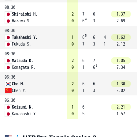
08:30
Shiraishi H.
2
7
6
1.37
4
Hazawa S.
0
6
3
2.69
08:30
5
Takahashi Y.
1
6
6
4
1.62
Fukuda S.
0
7
3
1
2.12
08:30
Matsuda K.
2
6
7
1.05
8
Komagata R.
0
1
6
7.34
06:30
Cho M.
2
6
6
1.30
Chen Y.
0
1
3
3.02
06:30
Koizumi N.
1
6
2.21
Kawahashi Y.
0
5
1.57