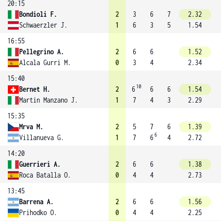
20:15
Bondioli F.
2
3
6
7
2.32
Schwaerzler J.
1
6
3
5
1.54
16:55
Pellegrino A.
2
6
6
1.52
Alcala Gurri M.
0
3
4
2.34
15:40
10
Bernet H.
2
6
6
6
1.54
Martin Manzano J.
1
7
4
3
2.29
15:35
Mrva M.
2
5
7
6
1.39
6
Villanueva G.
1
7
6
4
2.72
14:20
Guerrieri A.
2
6
6
1.38
Roca Batalla O.
0
4
4
2.73
13:45
Barrena A.
2
6
6
1.56
Prihodko O.
0
4
4
2.25