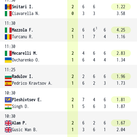
Snitari I.
2
6
6
1.22
Ciavarella N.
0
3
3
3.58
11:30
1
Mazzola F.
2
6
6
6
4.25
Turcanu R.
1
1
7
4
1.16
11:30
Mecarelli M.
2
4
6
6
2.83
Ovcharenko O.
1
6
4
4
1.34
11:25
Radulov I.
2
2
6
6
1.96
Pedrico Kravtsov A.
1
6
2
3
1.73
10:30
Pleshivtsev E.
2
7
4
6
1.81
Singh D.
1
5
6
3
1.87
10:30
Alam P.
2
6
2
6
1.67
Gusic Wan B.
1
3
6
1
2.04