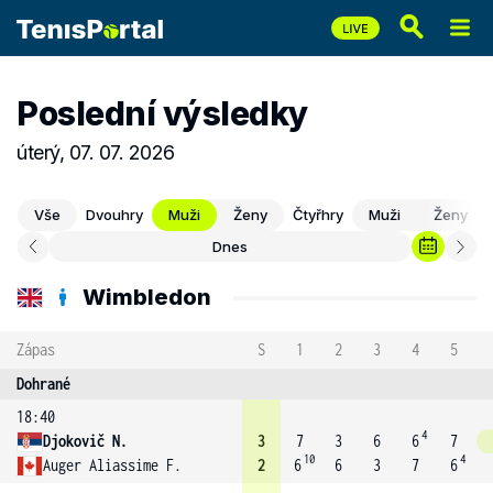
Poslední výsledky
úterý, 07. 07. 2026
Vše
Dvouhry
Muži
Ženy
Čtyřhry
Muži
Ženy
Dnes
Wimbledon
Zápas
S
1
2
3
4
5
Dohrané
18:40
4
Djokovič N.
3
7
3
6
6
7
10
4
Auger Aliassime F.
2
6
6
3
7
6