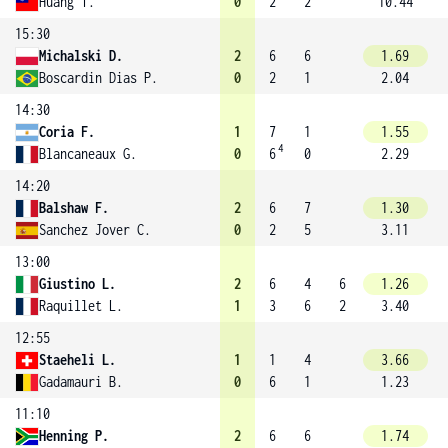
Huang T.
0
2
2
10.44
15:30
Michalski D.
2
6
6
1.69
Boscardin Dias P.
0
2
1
2.04
14:30
Coria F.
1
7
1
1.55
4
Blancaneaux G.
0
6
0
2.29
14:20
Balshaw F.
2
6
7
1.30
Sanchez Jover C.
0
2
5
3.11
13:00
Giustino L.
2
6
4
6
1.26
Raquillet L.
1
3
6
2
3.40
12:55
Staeheli L.
1
1
4
3.66
Gadamauri B.
0
6
1
1.23
11:10
Henning P.
2
6
6
1.74