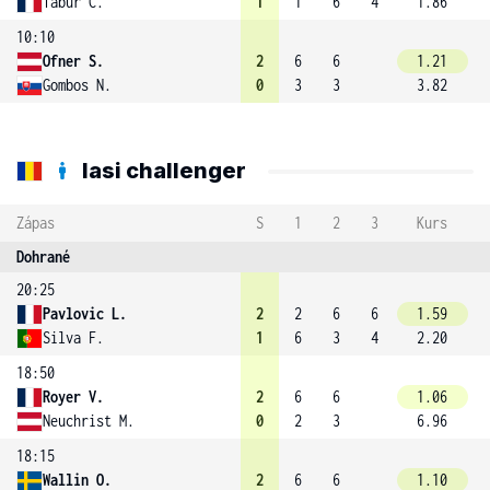
Tabur C.
1
1
6
4
1.86
10:10
Ofner S.
2
6
6
1.21
Gombos N.
0
3
3
3.82
Iasi challenger
Zápas
S
1
2
3
Kurs
Dohrané
20:25
Pavlovic L.
2
2
6
6
1.59
Silva F.
1
6
3
4
2.20
18:50
Royer V.
2
6
6
1.06
Neuchrist M.
0
2
3
6.96
18:15
Wallin O.
2
6
6
1.10