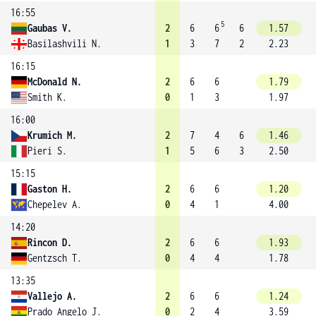
16:55
5
Gaubas V.
2
6
6
6
1.57
Basilashvili N.
1
3
7
2
2.23
16:15
McDonald N.
2
6
6
1.79
Smith K.
0
1
3
1.97
16:00
Krumich M.
2
7
4
6
1.46
Pieri S.
1
5
6
3
2.50
15:15
Gaston H.
2
6
6
1.20
Chepelev A.
0
4
1
4.00
14:20
Rincon D.
2
6
6
1.93
Gentzsch T.
0
4
4
1.78
13:35
Vallejo A.
2
6
6
1.24
Prado Angelo J.
0
2
4
3.59