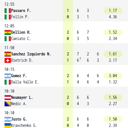
12:55
Passaro F.
1
6
3
1.17
Fellin P.
0
3
1
4.36
12:05
Dellien H.
2
6
7
1.52
Caniato C.
0
3
5
2.34
11:50
Sanchez Izquierdo N.
2
7
2
6
1.61
7
Dietrich D.
1
6
6
3
2.17
10:15
Gomez F.
2
6
4
6
3.04
Dalla Valle E.
1
4
6
4
1.32
10:10
Neumayer L.
2
6
6
1.56
Nedic A.
0
4
3
2.27
10:10
Justo G.
2
6
6
1.50
Kravchenko G.
0
4
0
2.39