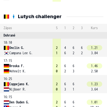
Lutych challenger
Zápas
S
1
2
3
Kurs
Dohrané
18:10
Onclin G.
2
4
6
6
1.21
Campana Lee G.
1
6
2
2
3.84
17:15
Broska F.
2
6
6
1.46
Wehnelt K.
0
2
3
2.50
16:25
Coppejans K.
2
6
6
1.23
Nijboer R.
0
3
1
3.64
16:15
Den Ouden G.
2
6
6
1.01