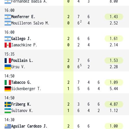
Fernandez Badia A.
0
4
3
8.00
16:00
Monferrer E.
2
7
6
1.43
2
Mouilleron Salvo M.
0
6
4
2.52
16:00
Gallego J.
2
6
6
1.61
Iamachkine P.
0
2
4
2.14
15:35
Poullain L.
2
7
6
1.53
5
Ursu V.
0
6
2
2.28
14:50
Tabacco G.
2
7
4
6
1.09
Sickenberger T.
1
5
6
4
5.44
14:50
Friberg K.
2
3
6
6
4.87
Sultanov K.
1
6
4
2
1.12
14:30
Aguilar Cardozo J.
2
6
6
1.00