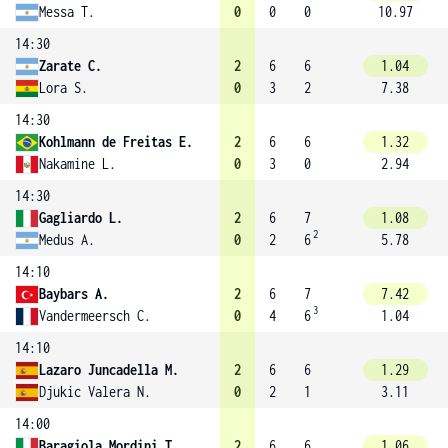
Messa T.
0
0
0
10.97
14:30
Zarate C.
2
6
6
1.04
Lora S.
0
3
2
7.38
14:30
Kohlmann de Freitas E.
2
6
6
1.32
Nakamine L.
0
3
0
2.94
14:30
Gagliardo L.
2
6
7
1.08
2
Medus A.
0
2
6
5.78
14:10
Baybars A.
2
6
7
7.42
3
Vandermeersch C.
0
4
6
1.04
14:10
Lazaro Juncadella M.
2
6
6
1.29
Djukic Valera N.
0
2
1
3.11
14:00
Baragiola Mordini T.
2
6
6
1.06