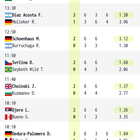
13:30
Diaz Acosta F.
2
6
3
6
1.20
Molleker R.
1
3
6
4
3.96
12:50
Schoenhaus M.
2
6
6
3.12
Burruchaga R.
0
3
3
1.30
11:50
Svrčina D.
2
6
6
1.68
Seyboth Wild T.
0
4
3
2.06
11:40
Choinski J.
2
6
6
1.37
Kuzmanov D.
0
4
4
2.77
10:10
Djere L.
2
6
6
1.26
Bueno G.
0
1
2
3.35
10:10
Dedura-Palomero D.
2
6
3
6
1.84