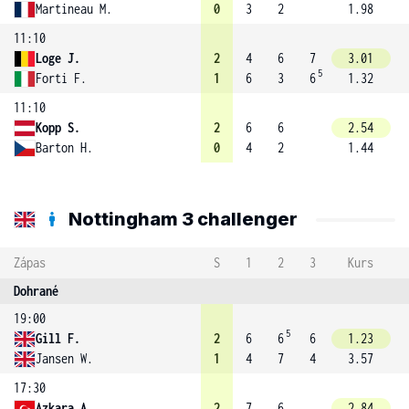
Martineau M.
0
3
2
1.98
11:10
Loge J.
2
4
6
7
3.01
5
Forti F.
1
6
3
6
1.32
11:10
Kopp S.
2
6
6
2.54
Barton H.
0
4
2
1.44
Nottingham 3 challenger
Zápas
S
1
2
3
Kurs
Dohrané
19:00
5
Gill F.
2
6
6
6
1.23
Jansen W.
1
4
7
4
3.57
17:30
Azkara A.
2
7
6
2.84