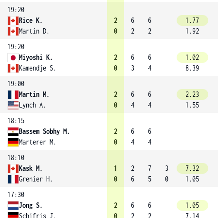
19:20
Rice K.
2
6
6
1.77
Martin D.
0
2
2
1.92
19:20
Miyoshi K.
2
6
6
1.02
Kamendje S.
0
3
4
8.39
19:00
Martin M.
2
6
6
2.23
Lynch A.
0
4
4
1.55
18:15
Bassem Sobhy M.
2
6
6
Marterer M.
0
4
4
18:10
Kask M.
1
2
7
3
7.32
Grenier H.
0
6
5
0
1.05
17:30
Jong S.
2
6
6
1.05
Schifris J.
0
2
2
7.14