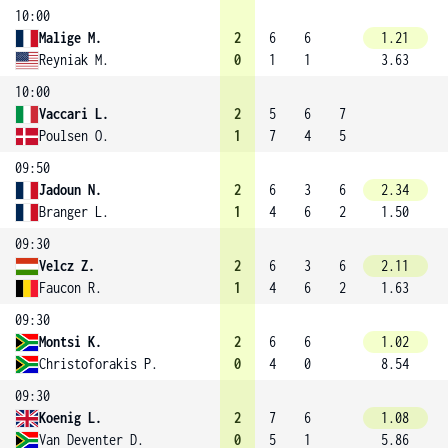
10:00
Malige M.
2
6
6
1.21
Reyniak M.
0
1
1
3.63
10:00
Vaccari L.
2
5
6
7
Poulsen O.
1
7
4
5
09:50
Jadoun N.
2
6
3
6
2.34
Branger L.
1
4
6
2
1.50
09:30
Velcz Z.
2
6
3
6
2.11
Faucon R.
1
4
6
2
1.63
09:30
Montsi K.
2
6
6
1.02
Christoforakis P.
0
4
0
8.54
09:30
Koenig L.
2
7
6
1.08
Van Deventer D.
0
5
1
5.86