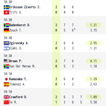
10:30
Eriksson Ziverts J.
2
6
6
Trifi A.
0
4
0
10:30
Badenhorst D.
2
7
7
1.21
6
Zeuch T.
0
5
6
3.75
10:30
Zgirovsky A.
2
6
6
2.95
Kimhi O.
0
3
3
1.31
10:30
Brown P.
2
7
6
4.11
Van Der Merwe M.
0
5
3
1.18
10:10
Kumasaka T.
2
6
6
1.39
Jimenez A.
0
1
2
2.63
10:10
Crawford O.
2
6
3
7
1.09
Te R.
1
3
6
5
5.58