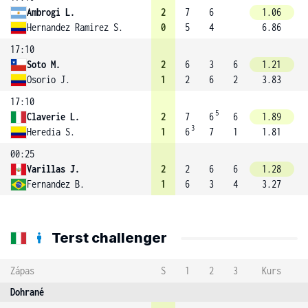
Ambrogi L.
2
7
6
1.06
Hernandez Ramirez S.
0
5
4
6.86
17:10
Soto M.
2
6
3
6
1.21
Osorio J.
1
2
6
2
3.83
17:10
5
Claverie L.
2
7
6
6
1.89
3
Heredia S.
1
6
7
1
1.81
00:25
Varillas J.
2
2
6
6
1.28
Fernandez B.
1
6
3
4
3.27
Terst challenger
Zápas
S
1
2
3
Kurs
Dohrané