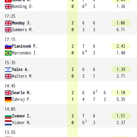
6
Bonding O.
0
6
3
1.36
17:25
Monday J.
2
6
6
1.06
Summers M.
0
3
3
6.71
17:15
Planinsek F.
2
7
6
2.42
4
Marcondes I.
0
6
3
1.48
15:35
Vales A.
2
6
6
1.39
Walters M.
0
2
1
2.71
14:45
2
Searle H.
2
6
6
6
1.10
Zahraj P.
1
4
7
3
5.35
14:05
Ivanov I.
2
7
6
1.51
3
Visker N.
0
6
3
2.37
13:55