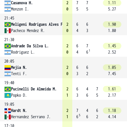
Casanova H.
2
7
7
1.11
Monzon I.
0
5
5
5.27
21:45
Meligeni Rodrigues Alves F.
2
6
6
1.90
Pacheco Mendez R.
0
4
3
1.80
21:30
Andrade Da Silva L.
2
6
7
1.45
1
Rodriguez L.
0
4
6
2.52
20:05
Mejia N.
2
6
6
1.05
Tenti F.
0
3
2
7.45
19:40
Pucinelli De Almeida M.
2
6
4
7
1.61
Popko D.
1
3
6
5
2.17
19:05
Hardt N.
2
7
4
6
1.18
5
Hernandez Serrano J.
1
6
6
2
4.14
17:10