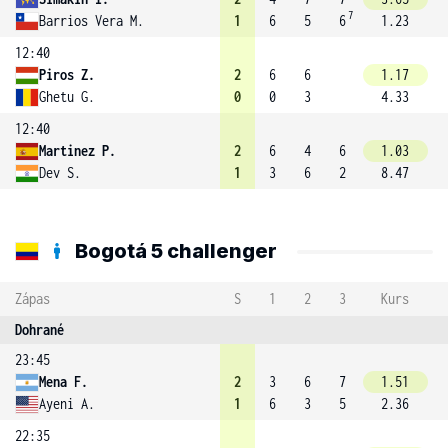
7
Barrios Vera M.
1
6
5
6
1.23
12:40
Piros Z.
2
6
6
1.17
Ghetu G.
0
0
3
4.33
12:40
Martinez P.
2
6
4
6
1.03
Dev S.
1
3
6
2
8.47
Bogotá 5 challenger
Zápas
S
1
2
3
Kurs
Dohrané
23:45
Mena F.
2
3
6
7
1.51
Ayeni A.
1
6
3
5
2.36
22:35