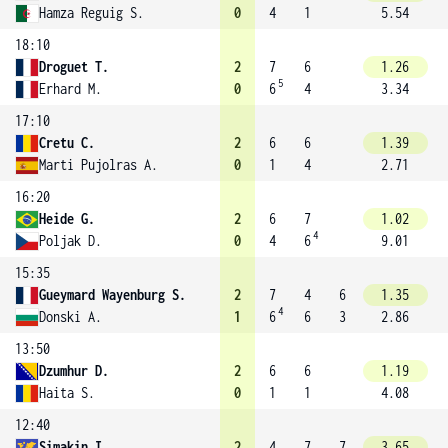
Hamza Reguig S.
0
4
1
5.54
18:10
Droguet T.
2
7
6
1.26
5
Erhard M.
0
6
4
3.34
17:10
Cretu C.
2
6
6
1.39
Marti Pujolras A.
0
1
4
2.71
16:20
Heide G.
2
6
7
1.02
4
Poljak D.
0
4
6
9.01
15:35
Gueymard Wayenburg S.
2
7
4
6
1.35
4
Donski A.
1
6
6
3
2.86
13:50
Dzumhur D.
2
6
6
1.19
Haita S.
0
1
1
4.08
12:40
Simakin I.
2
4
7
7
3.65