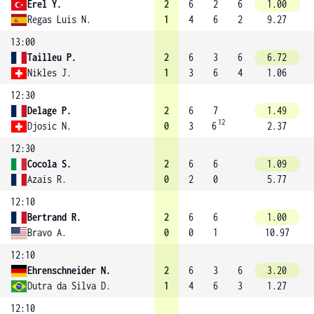
Erel Y.
2
6
2
6
1.00
Regas Luis N.
1
4
6
2
9.27
13:00
Tailleu P.
2
6
3
6
6.72
Nikles J.
1
3
6
4
1.06
12:30
Delage P.
2
6
7
1.49
12
Djosic N.
0
3
6
2.37
12:30
Cocola S.
2
6
6
1.09
Azais R.
0
2
0
5.77
12:10
Bertrand R.
2
6
6
1.00
Bravo A.
0
0
1
10.97
12:10
Ehrenschneider N.
2
6
3
6
3.20
Dutra da Silva D.
1
4
6
3
1.27
12:10