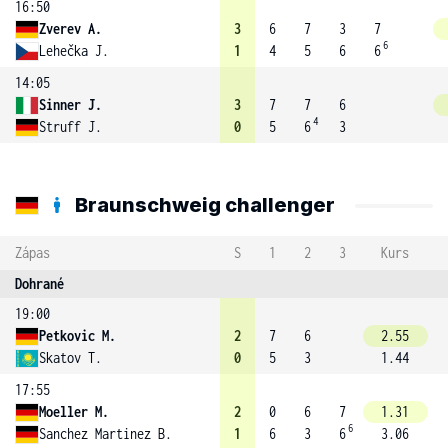
16:50
Zverev A.
3
6
7
3
7
6
Lehečka J.
1
4
5
6
6
14:05
Sinner J.
3
7
7
6
4
Struff J.
0
5
6
3
Braunschweig challenger
Zápas
S
1
2
3
Kurs
Dohrané
19:00
Petkovic M.
2
7
6
2.55
Skatov T.
0
5
3
1.44
17:55
Moeller M.
2
0
6
7
1.31
6
Sanchez Martinez B.
1
6
3
6
3.06