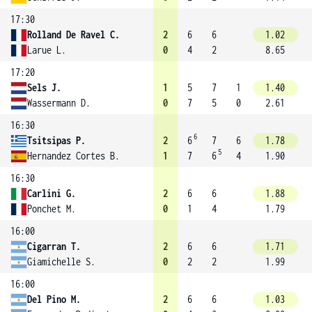
17:30
Rolland De Ravel C.
2
6
6
1.02
Larue L.
0
4
2
8.65
17:20
Sels J.
1
5
7
1
1.40
Wassermann D.
0
7
5
0
2.61
16:30
6
Tsitsipas P.
2
6
7
6
1.78
5
Hernandez Cortes B.
1
7
6
4
1.90
16:30
Carlini G.
2
6
6
1.88
Ponchet M.
0
1
4
1.79
16:00
Cigarran T.
2
6
6
1.71
Giamichelle S.
0
2
2
1.99
16:00
Del Pino M.
2
6
6
1.03