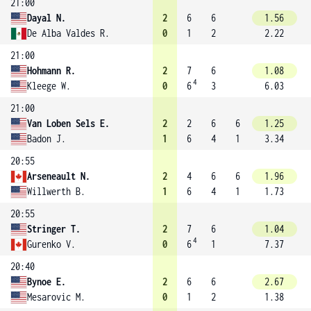
21:00
Dayal N.
2
6
6
1.56
De Alba Valdes R.
0
1
2
2.22
21:00
Hohmann R.
2
7
6
1.08
4
Kleege W.
0
6
3
6.03
21:00
Van Loben Sels E.
2
2
6
6
1.25
Badon J.
1
6
4
1
3.34
20:55
Arseneault N.
2
4
6
6
1.96
Willwerth B.
1
6
4
1
1.73
20:55
Stringer T.
2
7
6
1.04
4
Gurenko V.
0
6
1
7.37
20:40
Bynoe E.
2
6
6
2.67
Mesarovic M.
0
1
2
1.38