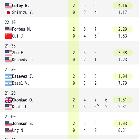
Colby R.
2
6
6
4.16
Shimizu Y.
0
2
4
1.17
22:10
Forbes M.
2
6
7
2.29
7
Cui J.
0
4
6
1.53
21:35
Zhu E.
2
6
6
3.48
Kennedy J.
0
2
1
1.23
21:30
Estevez J.
2
6
6
1.04
Basel V.
0
3
2
7.79
21:20
Okonkwo O.
2
4
7
6
1.51
5
Krall L.
1
6
6
2
2.31
21:00
Johnson S.
2
6
6
1.03
Ung N.
0
4
2
8.31