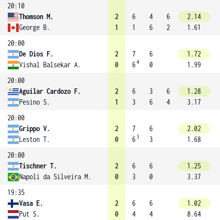
20:10
Thomson M.
2
6
4
6
2.14
George B.
1
1
6
2
1.61
20:00
De Dios F.
2
7
6
1.72
4
Vishal Balsekar A.
0
6
0
1.99
20:00
Aguilar Cardozo F.
2
6
3
6
1.28
Pesino S.
1
3
6
4
3.17
20:00
Grippo V.
2
7
6
2.02
3
Leston T.
0
6
3
1.68
20:00
Tischner T.
2
6
6
1.25
Napoli da Silveira M.
0
3
0
3.37
19:35
Vasa E.
2
6
6
1.02
Put S.
0
4
4
8.64