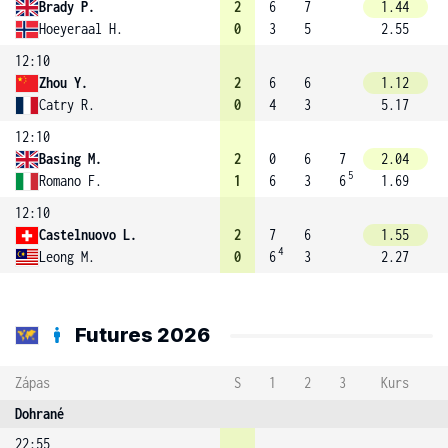
Brady P.
2
6
7
1.44
Hoeyeraal H.
0
3
5
2.55
12:10
Zhou Y.
2
6
6
1.12
Catry R.
0
4
3
5.17
12:10
Basing M.
2
0
6
7
2.04
5
Romano F.
1
6
3
6
1.69
12:10
Castelnuovo L.
2
7
6
1.55
4
Leong M.
0
6
3
2.27
Futures 2026
Zápas
S
1
2
3
Kurs
Dohrané
22:55