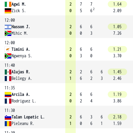
Agwi M.
2
7
7
1.64
2
Zick S.
0
5
6
2.09
12:00
Hasson J.
2
6
6
1.05
Mihic M.
0
0
3
7.26
12:00
Timini A.
2
6
6
1.21
Ngwenya S.
0
3
0
3.70
11:40
Alujas R.
2
2
6
6
1.45
Bellegy A.
1
6
2
3
2.46
11:35
Arcila A.
2
6
6
1.19
Rodriguez L.
0
2
4
3.86
11:30
Talan Lopatic L.
2
6
3
6
2.18
Pieleanu R.
1
0
6
1
1.59
11:30