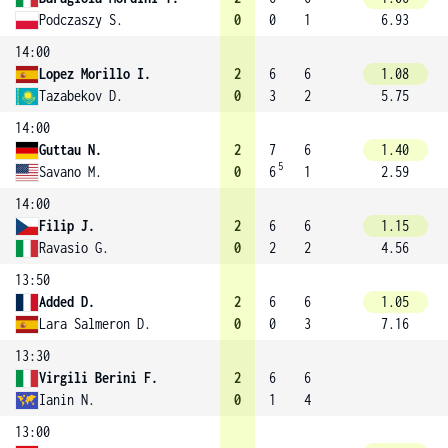
Podczaszy S.
0
0
1
6.93
14:00
Lopez Morillo I.
2
6
6
1.08
Tazabekov D.
0
3
2
5.75
14:00
Guttau N.
2
7
6
1.40
5
Savano M.
0
6
1
2.59
14:00
Filip J.
2
6
6
1.15
Ravasio G.
0
2
2
4.56
13:50
Added D.
2
6
6
1.05
Lara Salmeron D.
0
0
3
7.16
13:30
Virgili Berini F.
2
6
6
Ianin N.
0
1
4
13:00